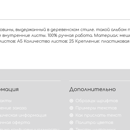
ковины, выдержанный в деревенском стиле. такой альбом 
 внутренние листы. 100% ручная работа. Материал: меш
листов: А5 Количество листов: 25 Крепление: пластикова
рмация
Дополнительно
акты
Образцы шрифтов
ение заказа
Примеры текстов
ическая информация
Как прислать текст
ичная оферта
Палитра цветов
тика конфиденциальности
Тексты шуточных