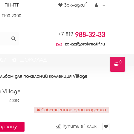
0
ПН-ПТ
Закладки
11.00-20.00
988-32-33
+7 812
zakaz@prokreatif.ru
27
ШОКОЛАД
0
льбом для пожеланий коллекция Village
Village
40019
Собственное производство
корзину
Купить в 1 клик