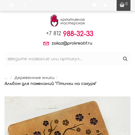
0
0
988-32-33
+7 812
zakaz@prokreatif.ru
...
Деревянные книги
Альбом для пожеланий "Птички на сакуре"