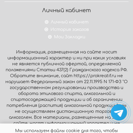
Личный кабинет
Личный кабинет
История заказов
Мои Закладки
Информация, размещенная на сайте носит
информационный характер и ни при каких условиях
не является публичной офертой, определяемой
положениями Статьи 437(2) Гражданского кодекса РФ.
Обратите внимание, сайт https://prokreatif.ru не
нарушает Федеральный закон от 22.11.1995 N 171-ФЗ "О
государственном регулировании производства и
оборота этилового спирта, алкогольной и
спиртосодержащей продукции и об ограничении
потребления (распития) алкогольной продукции": мы
не осуществляем дистанционную торговлю
алкоголем. Все материалы, размещенные на этом
сайте, носят информационный характер и не
являются публичной офертой.
Мы используем файлы cookie для того, чтобы