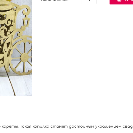
е кареты. Такая копилка станет достойным украшением свад