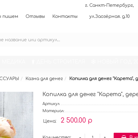
г. Санкт-Петербург,
 пишем
Отзывы
Контакты
ул.Заозёрная. д.10
 МЕДИКА
ДЕНЬ СТРОИТЕЛЯ
НОВЫЙ ГОД 20
ЕССУАРЫ
Казна для денег
Копилка для денег "Карета", 
Копилка для денег "Карета", дер
Артикул
Материал:
2 500.00 р
Цена:
-
В 
Количество:
+