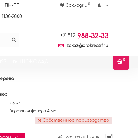
0
ПН-ПТ
Закладки
11.00-20.00
988-32-33
+7 812
zakaz@prokreatif.ru
0
27
ШОКОЛАД
дерево
ево
44041
березовая фанера 4 мм
Собственное производство
корзину
Купить в 1 клик