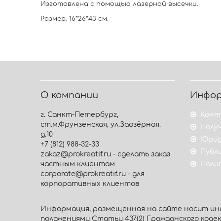
Изготовлена с помощью лазерной высечки.
Размер: 16*26*43 см.
О компании
Инфо
г. Санкт-Петербург,
Конт
ст.м.Фрунзенская, ул.Заозёрная.
Получ
д.10
Юрид
+7 (812) 988-32-33
Публ
zakaz@prokreatif.ru - сделать заказ
частным клиентам
Поли
corporate@prokreatif.ru - для
корпоративных клиентов
Информация, размещенная на сайте носит инф
положениями Статьи 437(2) Гражданского кодекса