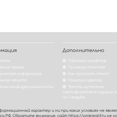
рмация
Дополнительно
акты
Образцы шрифтов
ение заказа
Примеры текстов
ическая информация
Как прислать текст
ичная оферта
Палитра цветов
тика конфиденциальности
Тексты шуточных
сертификатов в подарок 
на Свадьбе
ормационный характер и ни при каких условиях не являе
 РФ. Обратите внимание, сайт https://prokreatif.ru не на