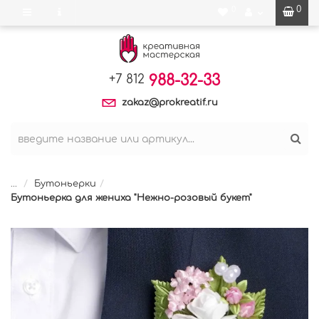
0
0
988-32-33
+7 812
zakaz@prokreatif.ru
...
Бутоньерки
Бутоньерка для жениха "Нежно-розовый букет"