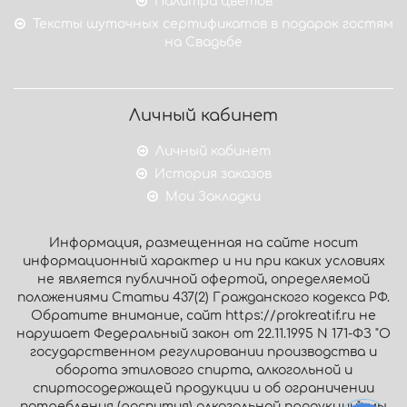
Палитра цветов
Тексты шуточных сертификатов в подарок гостям
на Свадьбе
Личный кабинет
Личный кабинет
История заказов
Мои Закладки
Информация, размещенная на сайте носит
информационный характер и ни при каких условиях
не является публичной офертой, определяемой
положениями Статьи 437(2) Гражданского кодекса РФ.
Обратите внимание, сайт https://prokreatif.ru не
нарушает Федеральный закон от 22.11.1995 N 171-ФЗ "О
государственном регулировании производства и
оборота этилового спирта, алкогольной и
спиртосодержащей продукции и об ограничении
потребления (распития) алкогольной продукции": мы