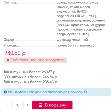
Состав:
сахар, какао-масло, сухое
молоко, какао-масса,
эмульгатор (E-322-
подсолнечный лецитин),
ароматизатор натуральный
(ваниль), краситель кандурин.
Продукт может содержать
следы орехов и ягод.
Сырье:
шоколад молочный
Упаковка:
пакет бопп с запайкой
280.50 р
Собственное производство
100 штук или более: 260.87 р
300 штук или более: 246.84 р
500 штук или более: 238.43 р
Минимальное кол-во товара для заказа 10
-
В корзину
+