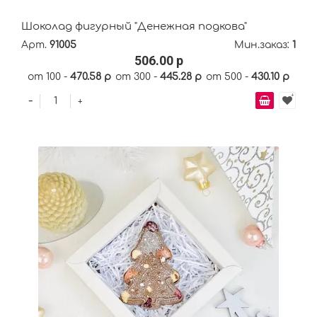
Шоколад фигурный "Денежная подкова"
Арт.
91005
Мин.заказ:
1
506.00 р
от 100 -
470.58 р
от 300 -
445.28 р
от 500 -
430.10 р
-
+