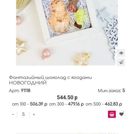
Фантазийный шоколад с ягодами
НОВОГОДНИЙ
Арт.
91118
Мин.заказ:
5
544.50 р
от 100 -
506.39 р
от 300 -
479.16 р
от 500 -
462.83 р
-
+