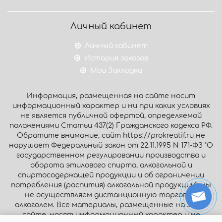
Личный кабинет
Личный кабинет
История заказов
Мои Закладки
Информация, размещенная на сайте носит
информационный характер и ни при каких условиях
не является публичной офертой, определяемой
положениями Статьи 437(2) Гражданского кодекса РФ.
Обратите внимание, сайт https://prokreatif.ru не
нарушает Федеральный закон от 22.11.1995 N 171-ФЗ "О
государственном регулировании производства и
оборота этилового спирта, алкогольной и
спиртосодержащей продукции и об ограничении
потребления (распития) алкогольной продукции": мы
не осуществляем дистанционную торговлю
алкоголем. Все материалы, размещенные на этом
сайте, носят информационный характер и не