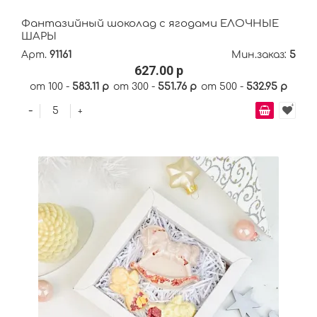
Фантазийный шоколад с ягодами ЁЛОЧНЫЕ
ШАРЫ
Арт.
91161
Мин.заказ:
5
627.00 р
от 100 -
583.11 р
от 300 -
551.76 р
от 500 -
532.95 р
-
+