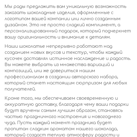
Мы рады предложить вам уникальную возможность
заказать шоколадные изделия, оформленные с
логотипом вашей компании или лично созданным
дизайном. Это не просто сладкий комплимент, а
персонализированный подарок, который подчеркнет
вашу оригинальность и внимание к деталям.
Наши шоколатье непрерывно работают над
созданием новых вкусов и текстур, чтобы каждый
кусочек доставлял истинное наслаждение и радость.
Вы можете выбрать из множества вариаций и
композиций, или же довериться нашим
профессионалам в создании авторского набора,
который станет настоящим сюрпризом для любых
получателей.
Кроме того, мы обеспечиваем своевременную и
аккуратную доставку, благодаря чему ваши подарки
будут вручены самым лучшим образом, становясь
частью праздничного настроения и новогоднего
чуда. Пусть каждый момент праздника будет
пропитан сладким ароматом нашего шоколада,
который создаст теплую атмосферу радости и