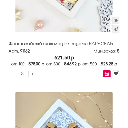
Фантазийный шоколад с ягодами КАРУСЕЛЬ
Арт.
91162
Мин.заказ:
5
621.50 р
от 100 -
578.00 р
от 300 -
546.92 р
от 500 -
528.28 р
-
+