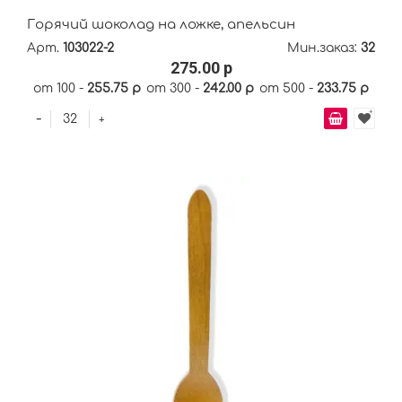
Горячий шоколад на ложке, апельсин
Арт.
103022-2
Мин.заказ:
32
275.00 р
от 100 -
255.75 р
от 300 -
242.00 р
от 500 -
233.75 р
-
+