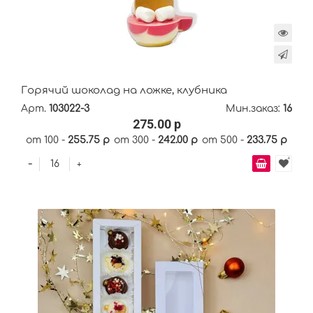
Горячий шоколад на ложке, клубника
Арт.
103022-3
Мин.заказ:
16
275.00 р
от 100 -
255.75 р
от 300 -
242.00 р
от 500 -
233.75 р
-
+