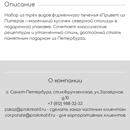
Описание
Набор из трёх видов фирменного печенья «Привет из
Питера» —маленький кусочек северной столицы в
подарочной упаковке. Сочетает классические
рецептуры и утончённый стиль, достойный стать
памятным подарком из Петербурга.
О компании
г. Санкт-Петербург, ст.м.Фрунзенская, ул.Заозёрная.
д.10
+7 (812) 988-32-33
zakaz@prokreatif.ru - сделать заказ частным клиентам
corporate@prokreatif.ru - для корпоративных клиентов