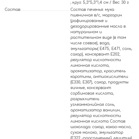
; круг: 5,3*5,3*1,4 см / Вес: 30 г
Состав:
Состав печенья: мука
пшеничная в/с, маргарин
(рафинированые и
дезодорированные масла в
натуральном и
растительном виде (в том
числе соевое), вода,
эмульгаторы( Е475, Е471, соль,
сахар), консервант Е202,
регулятор кислотности
лимонная кислота,
ароматизатор, краситель
каротины, антиокислители
(Е330, Е307), сахар, продукты
яичные, консервант
сорбиновая кислота,
разрыхлитель
углеаммонийная соль,
ароматизатор ванилин,
регулятор кислотности
лимонная кислота Состав
шоколада: сахар, какао-масло,
сухое молоко, эмульгатор
(Е322 -подсолнечный лецитин),