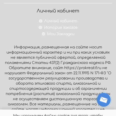
Личный кабинет
Личный кабинет
История заказов
Мои Закладки
Информация, размещенная на сайте носит
информационный характер и ни при каких условиях
не является публичной офертой, определяемой
положениями Статьи 437(2) Гражданского кодекса РФ.
Обратите внимание, сайт https://prokreatif.ru не
нарушает Федеральный закон от 22.11.1995 N 171-ФЗ "О
государственном регулировании производства и
оборота этилового спирта, алкогольной и
спиртосодержащей продукции и об ограничении
потребления (распития) алкогольной продукции": мы
не осуществляем дистанционную торговлю
алкоголем. Все материалы, размещенные на этом
сайте, носят информационный характер и не
являются публичной офертой.
Мы используем файлы cookie для того, чтобы