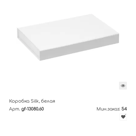
Коробка Silk, белая
Арт.
gf-13080.60
Мин.заказ:
54