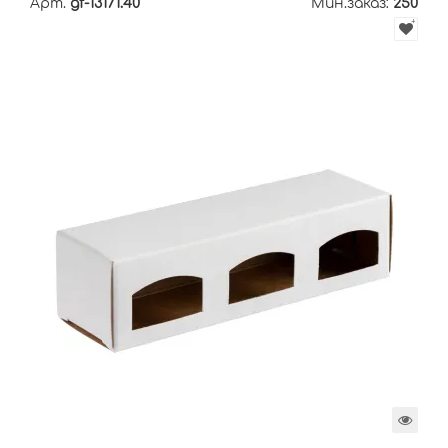
Арт.
gf-13171.40
Мин.заказ:
250