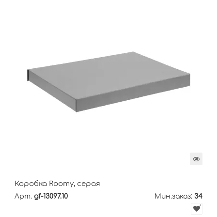
Коробка Roomy, серая
Арт.
gf-13097.10
Мин.заказ:
34