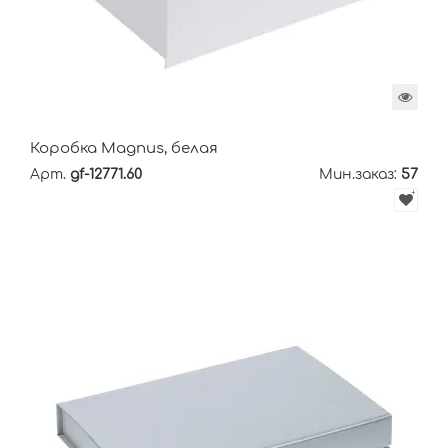
Коробка Magnus, белая
Арт.
gf-12771.60
Мин.заказ:
57