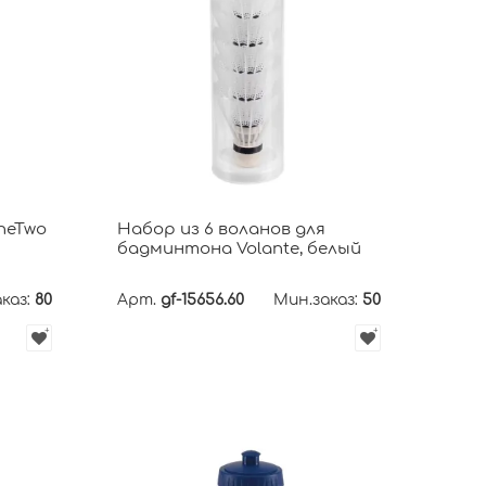
neTwo
Набор из 6 воланов для
бадминтона Volante, белый
каз:
80
Арт.
gf-15656.60
Мин.заказ:
50