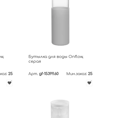
w,
Бутылка для воды Onflow,
серая
каз:
25
Арт.
gf-15399.60
Мин.заказ:
25