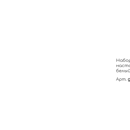
Набор
насто
белы
Арт.
g