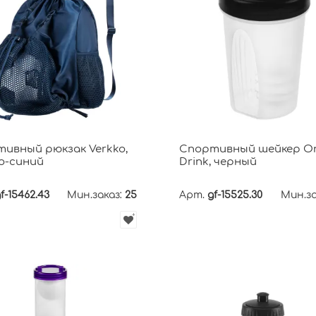
ивный рюкзак Verkko,
Спортивный шейкер O
о-синий
Drink, черный
f-15462.43
Мин.заказ:
25
Арт.
gf-15525.30
Мин.за