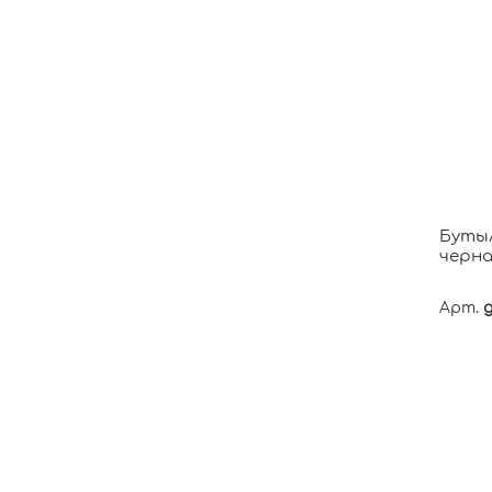
Бутыл
черна
Арт.
g