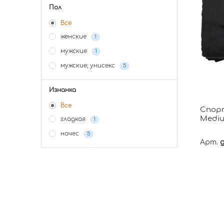
Пол
Все
женские
1
мужские
1
мужские; унисекс
5
Изнанка
Все
Спорт
Mediu
гладкая
1
начес
5
Арт.
g