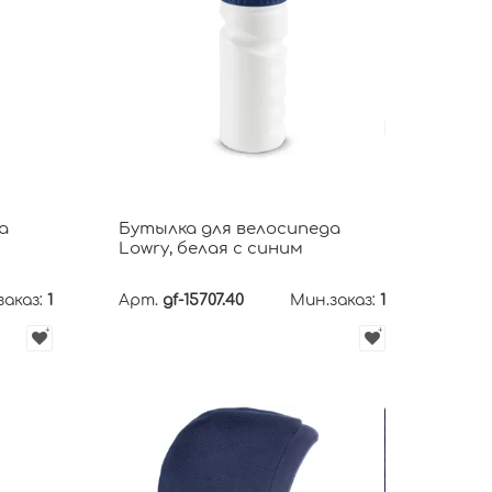
а
Бутылка для велосипеда
Lowry, белая с синим
заказ:
1
Арт.
gf-15707.40
Мин.заказ:
1