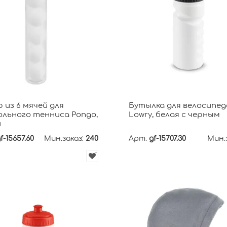
 из 6 мячей для
Бутылка для велосипед
льного тенниса Pongo,
Lowry, белая с черным
й
f-15657.60
Мин.заказ:
240
Арт.
gf-15707.30
Мин.