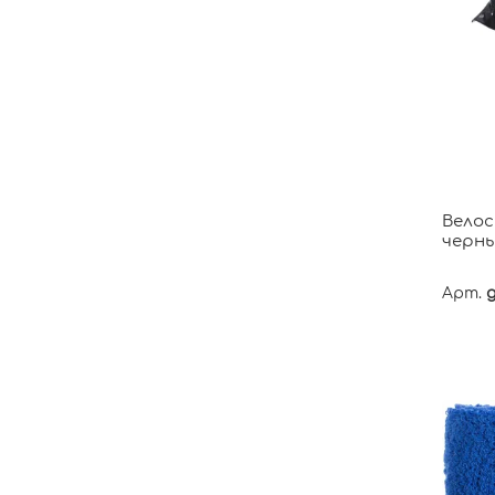
Велос
черн
Арт.
g