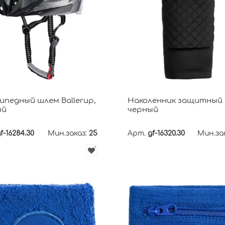
ипедный шлем Ballerup,
Наколенник защитный 
ый
черный
f-16284.30
Мин.заказ:
25
Арт.
gf-16320.30
Мин.за