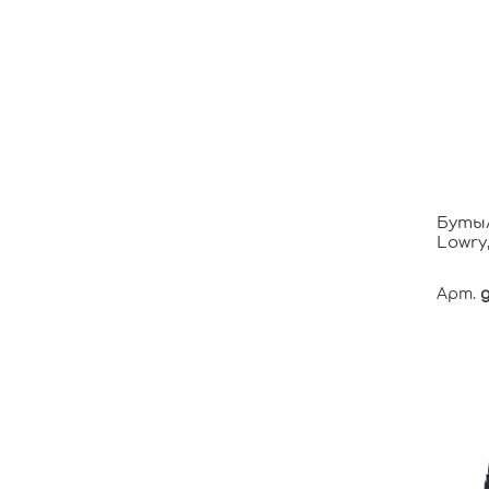
Бутыл
Lowry
Арт.
g