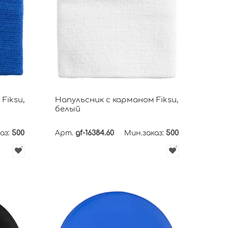
Fiksu,
Напульсник с карманом Fiksu,
белый
аз:
500
Арт.
gf-16384.60
Мин.заказ:
500