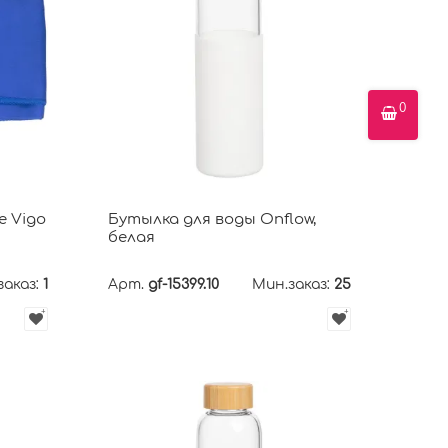
0
 Vigo
Бутылка для воды Onflow,
белая
заказ:
1
Арт.
gf-15399.10
Мин.заказ:
25