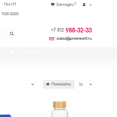
0
ПН-ПТ
Закладки
11.00-20.00
988-32-33
+7 812
zakaz@prokreatif.ru
27
ШОКОЛАД
Показать: