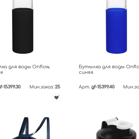
ка для воды Onflow,
Бутылка для воды Onflo
я
синяя
f-15399.30
Мин.заказ:
25
Арт.
gf-15399.40
Мин.за