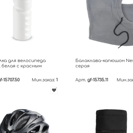
ка для велосипеда
Балаклава-капюшон Nes
, белая с красным
серая
f-15707.50
Мин.заказ:
1
Арт.
gf-15735.11
Мин.за