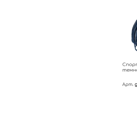
Спорт
темн
Арт.
g