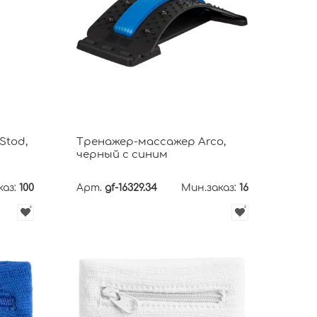
Stod,
Тренажер-массажер Arco,
черный с синим
каз:
100
Арт.
gf-16329.34
Мин.заказ:
16