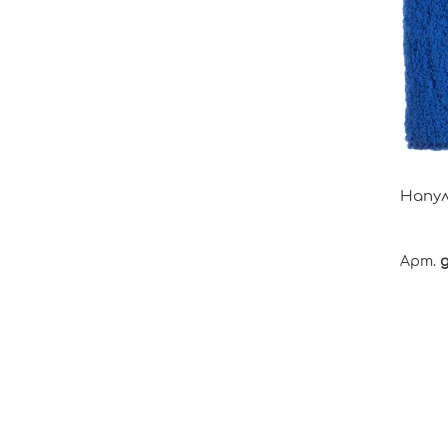
Напул
Арт.
g