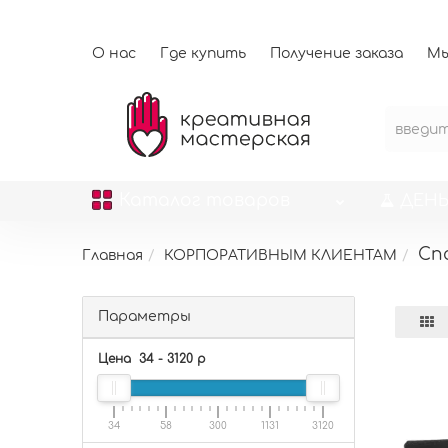
О нас
Где купить
Получение заказа
Мы
Каталог
товаров
ДЕНЬ
Сп
Главная
КОРПОРАТИВНЫМ КЛИЕНТАМ
Параметры
Цена
34
-
3120
р
34
58
300
1131
3120