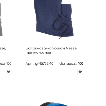
se,
Балаклава-капюшон Nesse,
темно-синяя
каз:
100
Арт.
gf-15735.40
Мин.заказ:
100