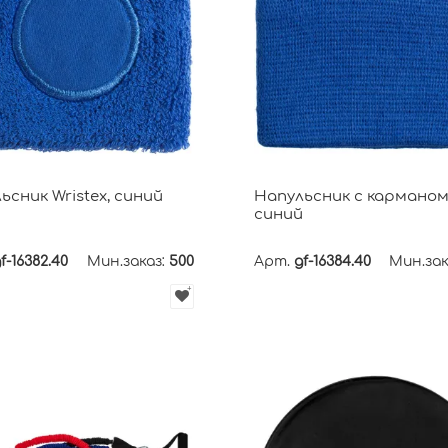
ьсник Wristex, синий
Напульсник с карманом 
синий
f-16382.40
Мин.заказ:
500
Арт.
gf-16384.40
Мин.зак