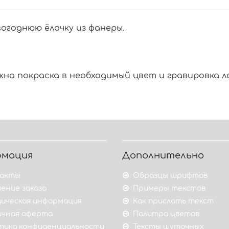
огоднюю ёлочку из фанеры.
на покраска в необходимый цвет и гравировка л
рмация
Дополнительно
акты
Образцы шрифтов
ение заказа
Примеры текстов
ическая информация
Как прислать текст
ичная оферта
Палитра цветов
тика конфиденциальности
Тексты шуточных