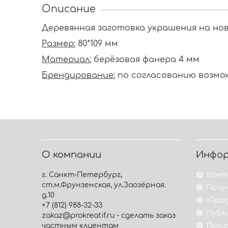
Описание
Деревянная заготовка украшения на нов
Размер:
80*109 мм
Материал:
берёзовая фанера 4 мм
Брендирование:
по согласованию возмож
О компании
Инфо
г. Санкт-Петербург,
Конт
ст.м.Фрунзенская, ул.Заозёрная.
Получ
д.10
Юрид
+7 (812) 988-32-33
Публ
zakaz@prokreatif.ru - сделать заказ
частным клиентам
Поли