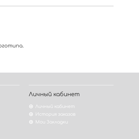
оготипа.
Личный кабинет
Личный кабинет
История заказов
Мои Закладки