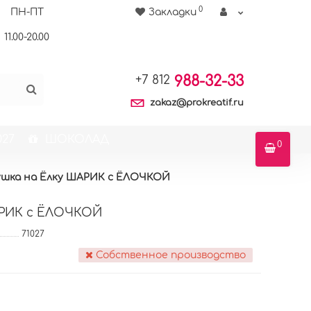
0
ПН-ПТ
Закладки
11.00-20.00
988-32-33
+7 812
zakaz@prokreatif.ru
27
ШОКОЛАД
0
ушка на Ёлку ШАРИК с ЁЛОЧКОЙ
АРИК с ЁЛОЧКОЙ
71027
Собственное производство