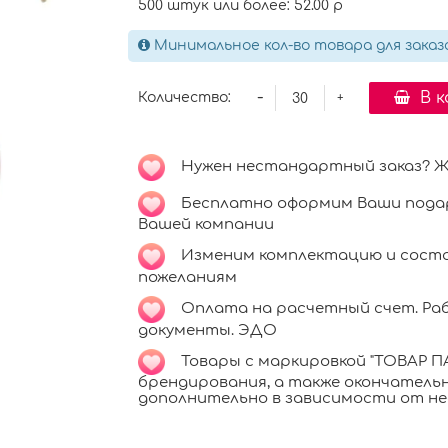
500 штук или более: 52.00 р
Минимальное кол-во товара для заказ
-
В 
Количество:
+
Нужен нестандартный заказ? Ждём
Бесплатно оформим Ваши подар
Вашей компании
Изменим комплектацию и соста
пожеланиям
Оплата на расчетный счет. Раб
документы. ЭДО
Товары с маркировкой "ТОВАР ПА
брендирования, а также окончател
дополнительно в зависимости от не