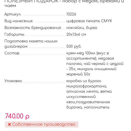
ПОЛЕЗНЫЙ ПОДАРОК - набор с медом, орехами и
чаем
Артикул
10226
Вид нанесения:
цифровая печать CMYK
Возможность брендирования:
наклейки, бирка
Габариты:
20х13х6 см
Подготовка макета нашим
дизайнером:
500 руб.
Состав:
крем-мёд 100мл (вкус в
ассортименте), медовая
палочка, чай черный с цедрой
- 25г, миндаль очищенный
жареный 50г
Упаковка:
коробка из бурого
микрогофрокартона,
атласная лента, ветка
искусственной
хвои,поздравительная
бирочка, наполнитель
740.00 р
Собственное производство