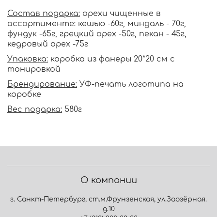
Состав подарка:
орехи чищенные в
ассортименте: кешью -60г, миндаль - 70г,
фундук -65г, грецкий орех -50г, пекан - 45г,
кедровый орех -75г
Упаковка:
коробка из фанеры 20*20 см с
тонировкой
Брендирование:
УФ-печать логотипа на
коробке
Вес подарка:
580г
О компании
г. Санкт-Петербург, ст.м.Фрунзенская, ул.Заозёрная.
д.10