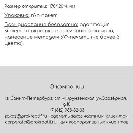
Размер открытки:
170*120*4 мм
Упаковка:
п\п пакет
Брендирование бесплатно:
адаптация
макета открытки по желанию заказчика,
нанесение методом УФ-печати (не более 3
цвета).
О компании
г. Санкт-Петербург, ст.м.Фрунзенская, ул.Заозёрная.
д.10
+7 (812) 988-32-33
zakaz@prokreatif.ru - сделать заказ частным клиентам
corporate@prokreatif.ru - для корпоративных клиентов