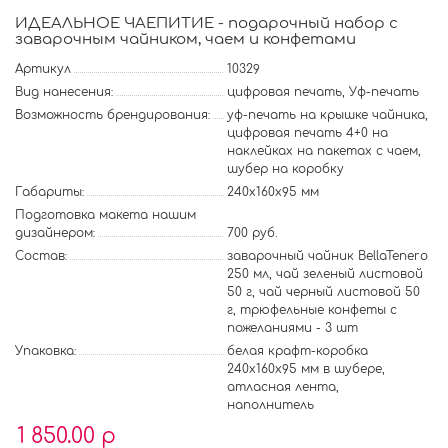
ИДЕАЛЬНОЕ ЧАЕПИТИЕ - подарочный набор с
заварочным чайником, чаем и конфетами
Артикул
10329
Вид нанесения:
цифровая печать, Уф-печать
Возможность брендирования:
уф-печать на крышке чайника,
цифровая печать 4+0 на
наклейках на пакетах с чаем,
шубер на коробку
Габариты:
240х160х95 мм
Подготовка макета нашим
дизайнером:
700 руб.
Состав:
заварочный чайник BellaTenero
250 мл, чай зеленый листовой
50 г, чай черный листовой 50
г, трюфельные конфеты с
пожеланиями - 3 шт
Упаковка:
белая крафт-коробка
240х160х95 мм в шубере,
атласная лента,
наполнитель
1 850.00 р