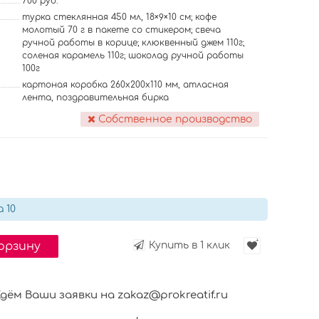
700 руб.
турка стеклянная 450 мл, 18×9×10 см; кофе
молотый 70 г в пакете со стикером; свеча
ручной работы в корице; клюквенный джем 110г;
соленая карамель 110г; шоколад ручной работы
100г
картоная коробка 260х200х110 мм, атласная
лента, поздравительная бирка
Собственное производство
 10
корзину
Купить в 1 клик
м Ваши заявки на zakaz@prokreatif.ru