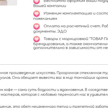
Бесплатно оформим Ваши подар
Вашей компании
Изменим комплектацию и соста
пожеланиям
Оплата на расчетный счет. Раб
документы. ЭДО
Т
овары с маркировкой "ТОВАР П
брендирования, а также окончател
дополнительно в зависимости от не
ое произведение искусства. Прозрачная стеклянная турк
уалов. Она обещает вывести вас в мир тончайших арома
м кофе — сама суть бодрости и вдохновения. В соседств
 мастеров, которая с любовью переносит нас в удивитель
ашение, это обет неизменного тепла и трепетной заботы