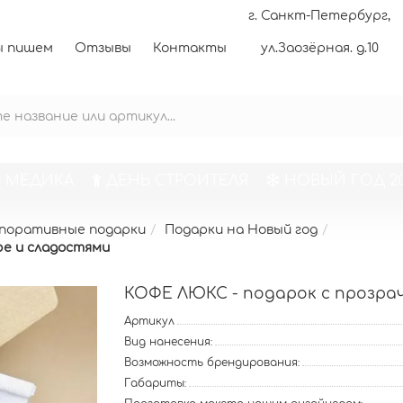
г. Санкт-Петербург,
 пишем
Отзывы
Контакты
ул.Заозёрная. д.10
 МЕДИКА
ДЕНЬ СТРОИТЕЛЯ
НОВЫЙ ГОД 20
поративные подарки
Подарки на Новый год
фе и сладостями
КОФЕ ЛЮКС - подарок с прозрач
Артикул
Вид нанесения:
Возможность брендирования:
Габариты: