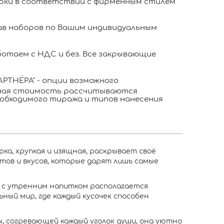
ки в соответствии с фирменным стилем
в наборов по Вашим индивидуальным
отаем с НДС и без. Все закрывающие
АРТНЁРА" - опции возможного
ьная стоимость рассчитываются
обходимого тиража и типов нанесения
а, хрупкая и изящная, раскрывает своё
тов и вкусов, которые дарят лишь самые
е с утренним напитком располагается
ный мир, где каждый кусочек способен
, согревающей каждый уголок души, она уютно