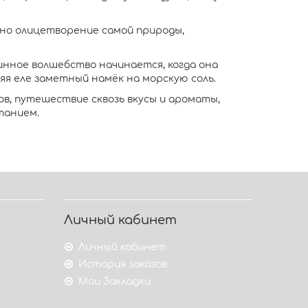
вно олицетворение самой природы,
тинное волшебство начинается, когда она
яя еле заметный намёк на морскую соль.
в, путешествие сквозь вкусы и ароматы,
танием.
Личный кабинет
Личный кабинет
История заказов
Мои Закладки