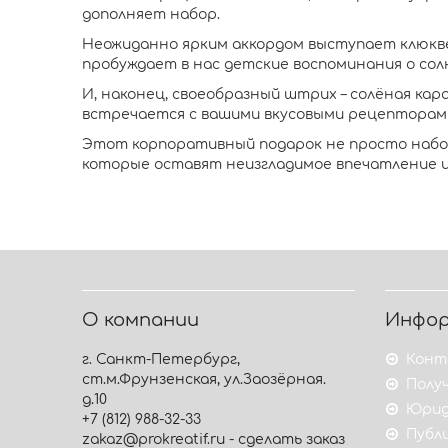
дополняет набор.
Неожиданно ярким аккордом выступает клюкве
пробуждает в нас детские воспоминания о сол
И, наконец, своеобразный штрих – солёная ка
встречается с вашими вкусовыми рецепторами.
Этот корпоративный подарок не просто набор
которые оставят неизгладимое впечатление 
О компании
Инфо
г. Санкт-Петербург,
Конт
ст.м.Фрунзенская, ул.Заозёрная.
Получ
д.10
Юрид
+7 (812) 988-32-33
Публ
zakaz@prokreatif.ru - сделать заказ