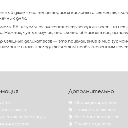
нный джем – его неповторимая кислинка и свежесть, сло
нечных днях.
рамель. Её визуальная элегантность завораживает, но ис
 Нежная, чуть тягучая, она словно обнимает вас, оставл
 изящных деликатесов — это приглашение в мир гурмано
и желание вновь насладиться этим необыкновенным соче
рмация
Дополнительно
акты
Образцы шрифтов
ение заказа
Примеры текстов
ическая информация
Как прислать текст
ичная оферта
Палитра цветов