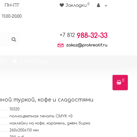
0
ПН-ПТ
Закладки
11.00-20.00
988-32-33
+7 812
zakaz@prokreatif.ru
27
ШОКОЛАД
0
ной туркой, кофе и сладостями
10320
полноцветная печать CMYK +0
наклейки на кофе, карамель, джем; бирка
260х200х110 мм