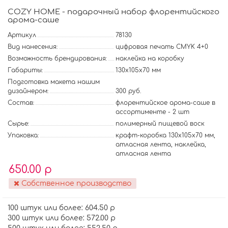
COZY HOME - подарочный набор флорентийского
арома-саше
Артикул
78130
Вид нанесения:
цифровая печать CMYK 4+0
Возможность брендирования:
наклейка на коробку
Габариты:
130х105х70 мм
Подготовка макета нашим
дизайнером:
300 руб.
Состав:
флорентийское арома-саше в
ассортименте - 2 шт
Сырье:
полимерный пищевой воск
Упаковка:
крафт-коробка 130х105х70 мм,
атласная лента, наклейка,
атласная лента
650.00 р
Собственное производство
100 штук или более: 604.50 р
300 штук или более: 572.00 р