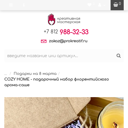
0
0
988-32-33
+7 812
zakaz@prokreatif.ru
...
Подарки на 8 марта
COZY HOME - подарочный набор флорентийского
арома-саше