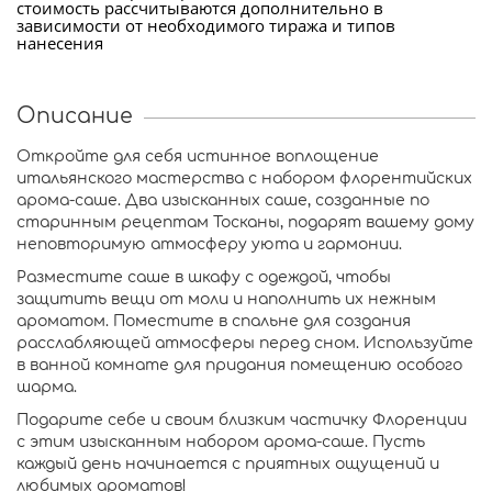
стоимость рассчитываются дополнительно в
зависимости от необходимого тиража и типов
нанесения
Описание
Откройте для себя истинное воплощение
итальянского мастерства с набором флорентийских
арома-саше. Два изысканных саше, созданные по
старинным рецептам Тосканы, подарят вашему дому
неповторимую атмосферу уюта и гармонии.
Разместите саше в шкафу с одеждой, чтобы
защитить вещи от моли и наполнить их нежным
ароматом. Поместите в спальне для создания
расслабляющей атмосферы перед сном. Используйте
в ванной комнате для придания помещению особого
шарма.
Подарите себе и своим близким частичку Флоренции
с этим изысканным набором арома-саше. Пусть
каждый день начинается с приятных ощущений и
любимых ароматов!