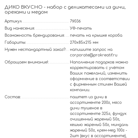
ДИКО ВКУСНО - набор с деликатесами из дичи,
орехами и медом
Артикул
79036
Вид нанесения:
УФ-печать
Возможность брендирования:
печать на крышке короба
Габариты:
270х85х215 мм
Нужен нестандартный заказ?:
напишите запрос на
corporate@prokreatif.ru
Обращаем внимание!:
Наполнение подарков можно
корректировать с учётом
Ваших пожеланий, изменить
оформление в соответствии
с фирменным стилем Вашей
компании.
Состав:
паштет из дичи в
ассортименте 200г, мясо
дичи тушеное в
ассортименте 325г, фундук
очищенный жареный 50г,
кешью жареный 50г, миндаль
жареный 50г, крем-мед 100г -
2шт (вкус в ассортименте),