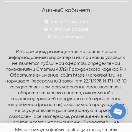
Личный кабинет
Личный кабинет
История заказов
Мои Закладки
Информация, размещенная на сайте носит
информационный характер и ни при каких условиях
не является публичной офертой, определяемой
положениями Статьи 437(2) Гражданского кодекса РФ.
Обратите внимание, сайт https://prokreatif.ru не
нарушает Федеральный закон от 22.11.1995 N 171-ФЗ "О
государственном регулировании производства и
оборота этилового спирта, алкогольной и
спиртосодержащей продукции и об ограничении
потребления (распития) алкогольной продукции": мы
не осуществляем дистанционную торговлю
алкоголем. Все материалы, размещенные на этом
сайте, носят информационный характер и не
являются публичной офертой.
Мы используем файлы cookie для того, чтобы