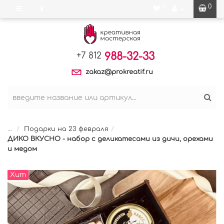
0
0
988-32-33
+7 812
zakaz@prokreatif.ru
...
Подарки на 23 февраля
ДИКО ВКУСНО - набор с деликатесами из дичи, орехами
и медом
Хит