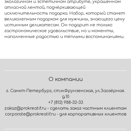
экологичном и эстетичном атрибуте, украшенном
атласной лентой, подчёркивающей
исключительность подарка. Набор, который станет
великолепным подарком для мужчины, знающего цену
истинным деликатесам. Он подарит не только
гастрономическое удовольствие, но и моменты,
наполненные радостью и тёплыми воспоминаниями.
О компании
г. Санкт-Петербург, ст.м.Фрунзенская, ул.Заозёрная.
д.10
+7 (812) 988-32-33
zakaz@prokreatif.ru - сделать заказ частным клиентам
corporate@prokreatif.ru - для корпоративных клиентов