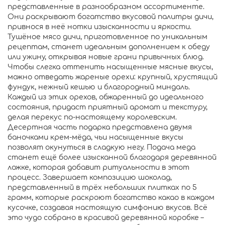
представленные в разнообразном ассортименте.
Они раскрывают богатство вкусовой палитры дичи,
привнося в неё нотки изысканности и яркости.
Тушёное мясо дичи, приготовленное по уникальным
рецептам, станет идеальным дополнением к обеду
или ужину, открывая новые грани привычных блюд.
Чтобы слегка оттенить насыщенные мясные вкусы,
можно отведать жареные орехи: крупный, хрустящий
фундук, нежный кешью и благородный миндаль.
Каждый из этих орехов, обжаренный до идеального
состояния, придаст приятный аромат и текстуру,
делая перекус по-настоящему королевским.
Десертная часть подарка представлена двумя
баночками крем-мёда, чьи насыщенные вкусы
позволят окунуться в сладкую негу. Подача меда
станет ещё более изысканной благодаря деревянной
ложке, которая добавит ритуальности в этот
процесс. Завершает композицию шоколад,
представленный в трёх небольших плитках по 5
грамм, которые раскроют богатство какао в каждом
кусочке, создавая настоящую симфонию вкусов. Всё
это чудо собрано в красивой деревянной коробке –