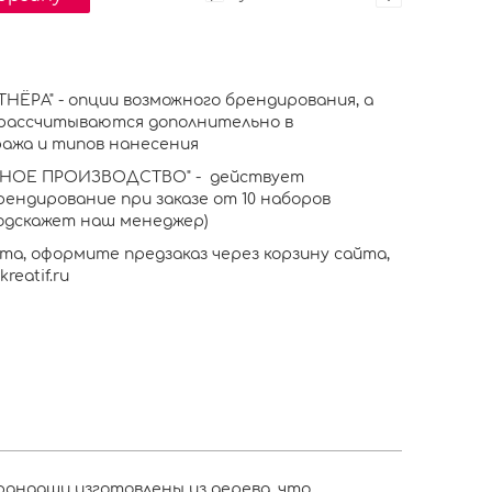
НЁРА" - опции возможного брендирования, а
рассчитываются дополнительно в
ажа и типов нанесения
ННОЕ ПРОИЗВОДСТВО" - действует
ендирование при заказе от 10 наборов
одскажет наш менеджер)
та, оформите предзаказ через корзину сайта,
eatif.ru
рандаши изготовлены из дерева, что