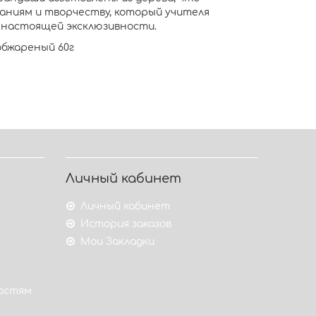
наниям и творчеству, который учителя
и настоящей эксклюзивности.
 обжареный 60г
Личный кабинет
Личный кабинет
История заказов
Мои Закладки
гостям