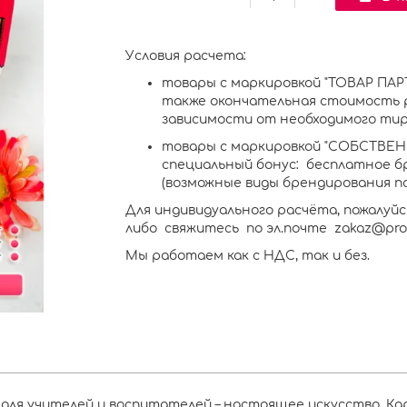
Условия расчета:
товары с маркировкой "ТОВАР ПАРТ
также окончательная стоимость 
зависимости от необходимого тир
товары с маркировкой "СОБСТВЕ
специальный бонус: бесплатное бр
(возможные виды брендирования п
Для индивидуального расчёта, пожалуйс
либо свяжитесь по эл.почте zakaz@prokr
Мы работаем как с НДС, так и без.
 для учителей и воспитателей – настоящее искусство. Ка