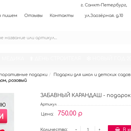
г. Санкт-Петербург,
 пишем
Отзывы
Контакты
ул.Заозёрная. д.10
 МЕДИКА
ДЕНЬ СТРОИТЕЛЯ
НОВЫЙ ГОД 20
поративные подарки
Подарки для школ и детских садов
ом, розовый
ЗАБАВНЫЙ КАРАНДАШ - подарок 
Артикул
750.00 р
Цена:
-
В 
Количество:
+