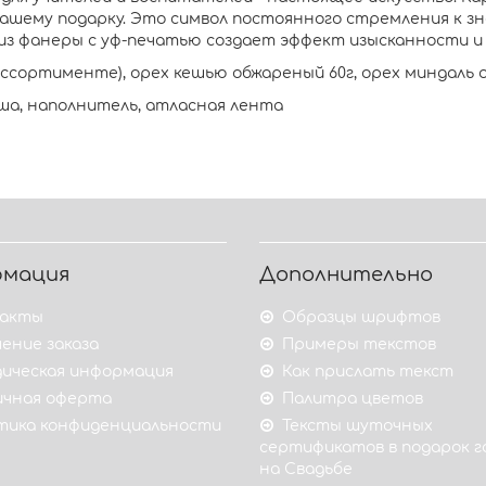
вашему подарку. Это символ постоянного стремления к з
 из фанеры с уф-печатью создает эффект изысканности 
в ассортименте), орех кешью обжареный 60г, орех миндаль
аша, наполнитель, атласная лента
рмация
Дополнительно
акты
Образцы шрифтов
ение заказа
Примеры текстов
ическая информация
Как прислать текст
ичная оферта
Палитра цветов
тика конфиденциальности
Тексты шуточных
сертификатов в подарок 
на Свадьбе