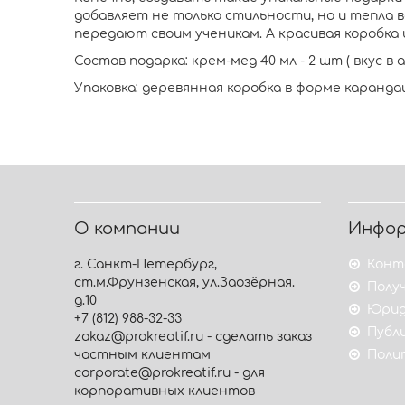
добавляет не только стильности, но и тепла 
передают своим ученикам. А красивая коробка
Состав подарка: крем-мед 40 мл - 2 шт ( вкус 
Упаковка: деревянная коробка в форме каранд
О компании
Инфо
г. Санкт-Петербург,
Конт
ст.м.Фрунзенская, ул.Заозёрная.
Получ
д.10
Юрид
+7 (812) 988-32-33
Публ
zakaz@prokreatif.ru - сделать заказ
частным клиентам
Поли
corporate@prokreatif.ru - для
корпоративных клиентов