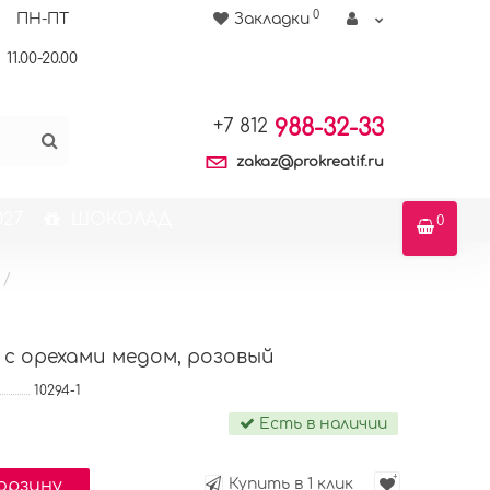
0
ПН-ПТ
Закладки
11.00-20.00
988-32-33
+7 812
zakaz@prokreatif.ru
27
ШОКОЛАД
0
с орехами медом, розовый
10294-1
Есть в наличии
корзину
Купить в 1 клик