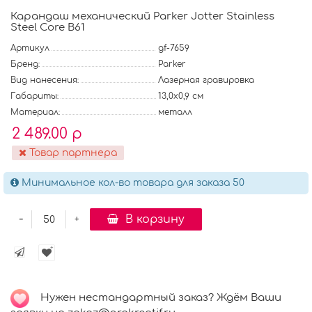
Карандаш механический Parker Jotter Stainless
Steel Core B61
Артикул
gf-7659
Бренд:
Parker
Вид нанесения:
Лазерная гравировка
Габариты:
13,0х0,9 см
Материал:
металл
2 489.00 р
Товар партнера
Минимальное кол-во товара для заказа 50
-
В корзину
+
Нужен нестандартный заказ? Ждём Ваши