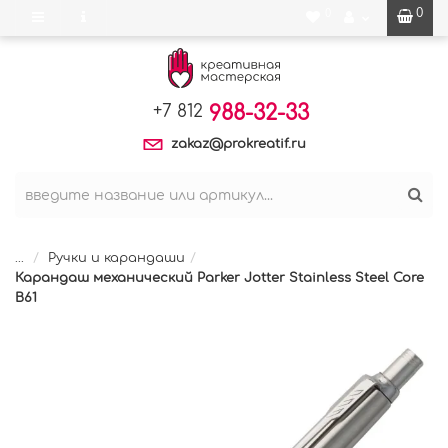
0
0
988-32-33
+7 812
zakaz@prokreatif.ru
...
Ручки и карандаши
Карандаш механический Parker Jotter Stainless Steel Core
B61