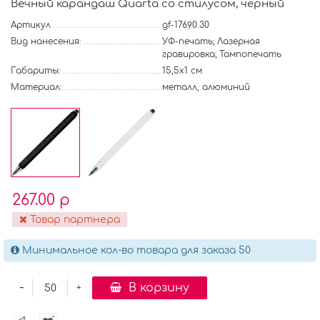
Вечный карандаш Quarta со стилусом, черный
Артикул
gf-17690.30
Вид нанесения:
УФ-печать; Лазерная
гравировка; Тампопечать
Габариты:
15,5х1 см
Материал:
металл, алюминий
267.00 р
Товар партнера
Минимальное кол-во товара для заказа 50
-
В корзину
+