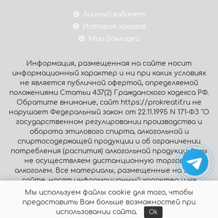
Личный кабинет
История заказов
Мои Закладки
Информация, размещенная на сайте носит
информационный характер и ни при каких условиях
не является публичной офертой, определяемой
положениями Статьи 437(2) Гражданского кодекса РФ.
Обратите внимание, сайт https://prokreatif.ru не
нарушает Федеральный закон от 22.11.1995 N 171-ФЗ "О
государственном регулировании производства и
оборота этилового спирта, алкогольной и
спиртосодержащей продукции и об ограничении
потребления (распития) алкогольной продукции": мы
не осуществляем дистанционную торговлю
алкоголем. Все материалы, размещенные на этом
сайте, носят информационный характер и не
являются публичной офертой.
Мы используем файлы cookie для того, чтобы
предоставить Вам больше возможностей при
© Интернет-магазин «Prokreatif.ru», 2026. Все права
использовании сайта.
Ok
защищены