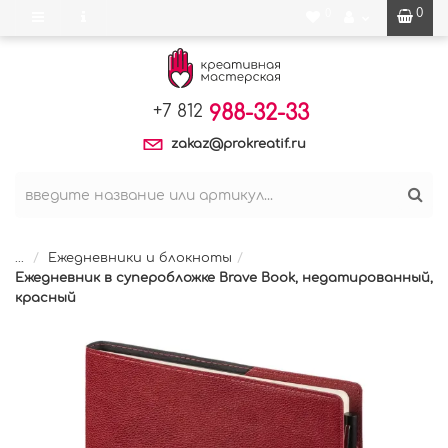
0
0
988-32-33
+7 812
zakaz@prokreatif.ru
...
Ежедневники и блокноты
Ежедневник в суперобложке Brave Book, недатированный,
красный