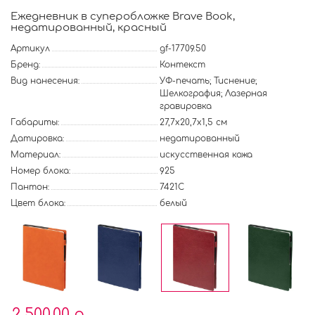
Ежедневник в суперобложке Brave Book,
недатированный, красный
Артикул
gf-17709.50
Бренд:
Контекст
Вид нанесения:
УФ-печать; Тиснение;
Шелкография; Лазерная
гравировка
Габариты:
27,7х20,7х1,5 см
Датировка:
недатированный
Материал:
искусственная кожа
Номер блока:
925
Пантон:
7421C
Цвет блока:
белый
2 500.00 р