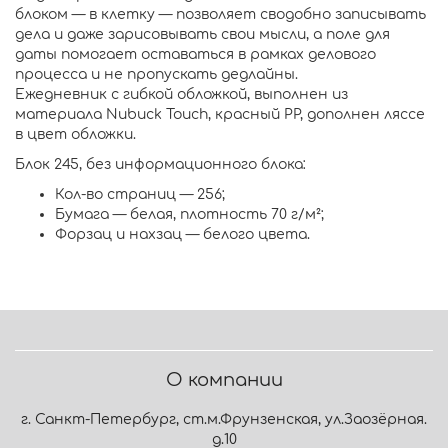
блоком — в клетку — позволяет сводобно записывать
дела и даже зарисовывать свои мысли, а поле для
даты помогает оставаться в рамках делового
процесса и не пропускать дедлайны.
Ежедневник с гибкой обложкой, выполнен из
материала Nubuck Touch, красный PP, дополнен ляссе
в цвет обложки.
Блок 245, без информационного блока:
Кол-во страниц — 256;
Бумага — белая, плотность 70 г/м²;
Форзац и нахзац — белого цвета.
О компании
г. Санкт-Петербург, ст.м.Фрунзенская, ул.Заозёрная.
д.10