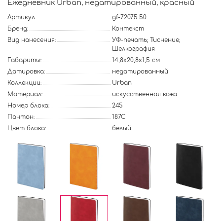
Ежедневник Urban, недатированный, красный
Артикул
gf-72075.50
Бренд:
Контекст
Вид нанесения:
УФ-печать; Тиснение;
Шелкография
Габариты:
14,8х20,8х1,5 см
Датировка:
недатированный
Коллекции:
Urban
Материал:
искусственная кожа
Номер блока:
245
Пантон:
187C
Цвет блока:
белый