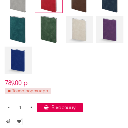
789.00 р
Товар партнера
-
В корзину
+