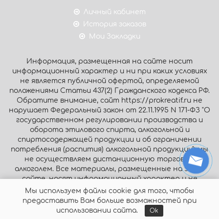
Личный кабинет
История заказов
Мои Закладки
Информация, размещенная на сайте носит
информационный характер и ни при каких условиях
не является публичной офертой, определяемой
положениями Статьи 437(2) Гражданского кодекса РФ.
Обратите внимание, сайт https://prokreatif.ru не
нарушает Федеральный закон от 22.11.1995 N 171-ФЗ "О
государственном регулировании производства и
оборота этилового спирта, алкогольной и
спиртосодержащей продукции и об ограничении
потребления (распития) алкогольной продукции": мы
не осуществляем дистанционную торговлю
алкоголем. Все материалы, размещенные на этом
сайте, носят информационный характер и не
являются публичной офертой.
Мы используем файлы cookie для того, чтобы
предоставить Вам больше возможностей при
© Интернет-магазин «Prokreatif.ru», 2026. Все права
использовании сайта.
Ok
защищены