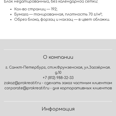
Блок недатированный, без календарной сетки:
Кол-во страниц — 192;
Бумага — тонированная, плотность 70 г/м²;
Обрез блока, форзац и нахзац — в цвет обложки.
О компании
г. Санкт-Петербург, ст.м.Фрунзенская, ул.Заозёрная.
д.10
+7 (812) 988-32-33
zakaz@prokreatif.ru - сделать заказ частным клиентам
corporate@prokreatif.ru - для корпоративных клиентов
Информация