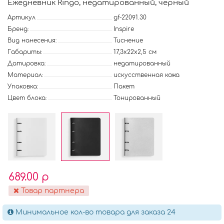
Ежедневник Ringo, недатированный, черный
Артикул
gf-22091.30
Бренд:
Inspire
Вид нанесения:
Тиснение
Габариты:
17,3х22х2,5 см
Датировка:
недатированный
Материал:
искусственная кожа
Упаковка:
Пакет
Цвет блока:
Тонированный
689.00 р
Товар партнера
Минимальное кол-во товара для заказа 24