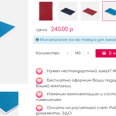
240.00 р
Цена:
Минимальное кол-во товара для заказа
-
В 
Количество:
+
Нужен нестандартный заказ? Ждё
Бесплатно оформим Ваши подар
Вашей компании
Изменим комплектацию и соста
пожеланиям
Оплата на расчетный счет. Раб
документы. ЭДО