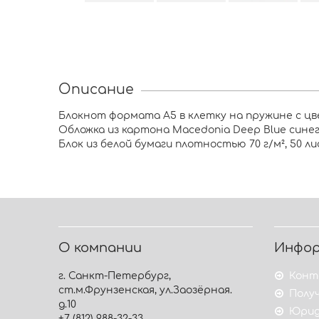
Описание
Блокнот формата А5 в клетку на пружине с цв
Обложка из картона Macedonia Deep Blue синег
Блок из белой бумаги плотностью 70 г/м², 50 ли
О компании
Инфо
г. Санкт-Петербург,
Конт
ст.м.Фрунзенская, ул.Заозёрная.
Получ
д.10
Юрид
+7 (812) 988-32-33