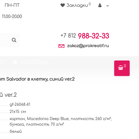
0
ПН-ПТ
Закладки
11.00-20.00
988-32-33
+7 812
zakaz@prokreatif.ru
27
ШОКОЛАД
0
т Salvador в клетку, синий ver.2
 ver.2
gf-26068.41
21x15 см
картон, Macedonia Deep Blue, плотность 260 г/м²;
бумага, плотность 70 г/м²
белый