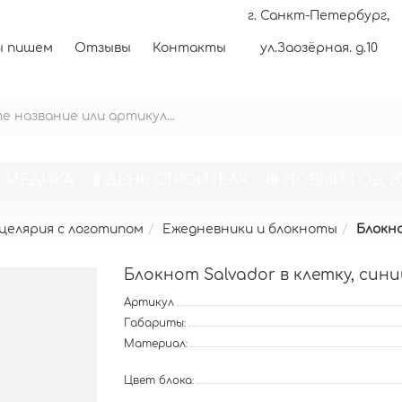
г. Санкт-Петербург,
 пишем
Отзывы
Контакты
ул.Заозёрная. д.10
 МЕДИКА
ДЕНЬ СТРОИТЕЛЯ
НОВЫЙ ГОД 20
целярия с логотипом
Ежедневники и блокноты
Блокно
Блокнот Salvador в клетку, синий
Артикул
Габариты:
Материал:
Цвет блока: