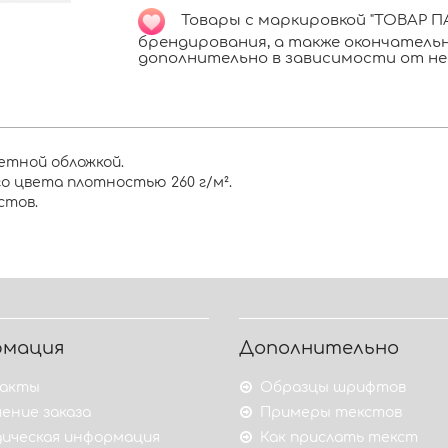
Товары с маркировкой "ТОВАР ПА
брендирования, а также окончател
дополнительно в зависимости от не
етной обложкой.
о цвета плотностью 260 г/м².
стов.
рмация
Дополнительно
акты
Образцы шрифтов
ение заказа
Примеры текстов
ическая информация
Как прислать текст