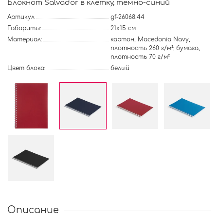
Блокнот Salvador в клетку, темно-синий
Артикул
gf-26068.44
Габариты:
21x15 см
Материал:
картон, Macedonia Navy,
плотность 260 г/м²; бумага,
плотность 70 г/м²
Цвет блока:
белый
Описание