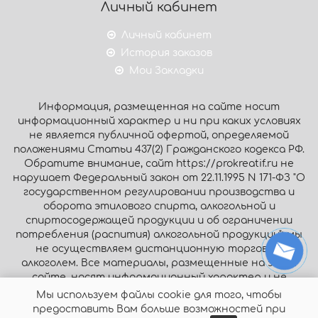
Личный кабинет
Личный кабинет
История заказов
Мои Закладки
Информация, размещенная на сайте носит
информационный характер и ни при каких условиях
не является публичной офертой, определяемой
положениями Статьи 437(2) Гражданского кодекса РФ.
Обратите внимание, сайт https://prokreatif.ru не
нарушает Федеральный закон от 22.11.1995 N 171-ФЗ "О
государственном регулировании производства и
оборота этилового спирта, алкогольной и
спиртосодержащей продукции и об ограничении
потребления (распития) алкогольной продукции": мы
не осуществляем дистанционную торговлю
алкоголем. Все материалы, размещенные на этом
сайте, носят информационный характер и не
являются публичной офертой.
Мы используем файлы cookie для того, чтобы
предоставить Вам больше возможностей при
© Интернет-магазин «Prokreatif.ru», 2026. Все права