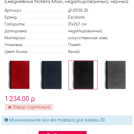
Ежедневник Notera Maxi, недатированный, черный
Артикул
gf-20135.30
Бренд:
Escalada
Габариты:
21х29,7 см
Датировка:
недатированный
Материал:
искусственная кожа
Упаковка:
Пакет
Цвет блока:
белый
1 234.00 р
Товар партнера
Минимальное кол-во товара для заказа 20