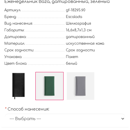
Еженедельник Baza, датированный, зеленый
Артикул
gf-18295.90
Бренд:
Escalada
Вид нанесения:
Шелкография
Габариты:
16,6х8,7х1,3 см
Датировка:
датированный
Материал:
искусственная кожа
Срок годности:
Срок годности
Упаковка:
Пакет
Цвет блока:
белый
Способ нанесения: