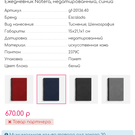
Ежедневник Notera, недатированный, синий
Артикул
gf-20136.40
Бренд:
Escalada
Вид нанесения:
Тиснение; Шелкография
Габариты:
15х21,1х1 см
Датировка:
недатированный
Материал:
искусственная кожа
Пантон:
2379C
Упаковка:
Пакет
Цвет блока:
белый
670.00 р
Товар партнера
Минимальное кол-во товара для заказа 30