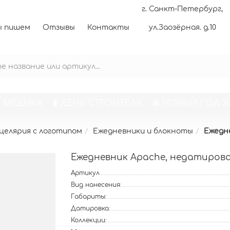
г. Санкт-Петербург,
 пишем
Отзывы
Контакты
ул.Заозёрная. д.10
 МЕДИКА
ДЕНЬ СТРОИТЕЛЯ
НОВЫЙ ГОД 20
целярия с логотипом
Ежедневники и блокноты
Ежедн
Ежедневник Apache, недатиров
Артикул
Вид нанесения:
Габариты:
Датировка:
Коллекции: