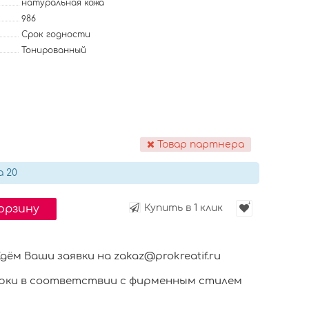
натуральная кожа
986
Срок годности
Тонированный
Товар партнера
а 20
корзину
Купить в 1 клик
м Ваши заявки на zakaz@prokreatif.ru
ки в соответствии с фирменным стилем