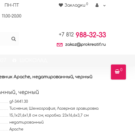
0
ПН-ПТ
Закладки
11.00-20.00
988-32-33
+7 812
zakaz@prokreatif.ru
27
ШОКОЛАД
0
евник Apache, недатированный, черный
анный, черный
gf-3441.30
Тиснение; Шелкография; Лазерная гравировка
15,1х21,6х1,8 см см; коробка: 23х16,6х3,7 см
недатированный
Apache