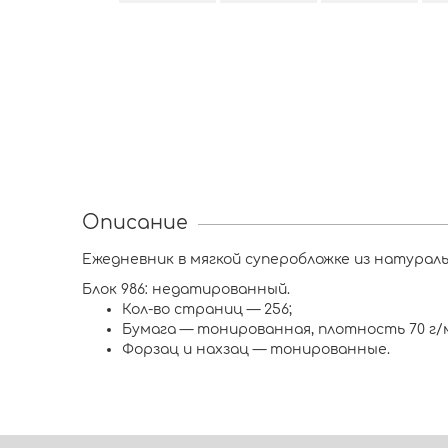
Описание
Ежедневник в мягкой суперобложке из натураль
Блок 986: недатированный.
Кол-во страниц — 256;
Бумага — тонированная, плотность 70 г/м
Форзац и нахзац — тонированные.