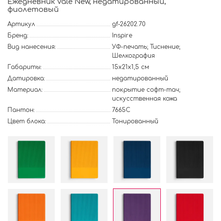
Ежедневник Vale New, недатированный,
фиолетовый
Артикул
gf-26202.70
Бренд:
Inspire
Вид нанесения:
УФ-печать; Тиснение;
Шелкография
Габариты:
15х21х1,5 см
Датировка:
недатированный
Материал:
покрытие софт-тач;
искусственная кожа
Пантон:
7665C
Цвет блока:
Тонированный