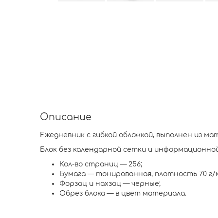
Описание
Ежедневник с гибкой обложкой, выполнен из ма
Блок без календарной сетки и информационной
Кол-во страниц — 256;
Бумага — тонированная, плотность 70 г/м
Форзац и нахзац — черные;
Обрез блока — в цвет материала.