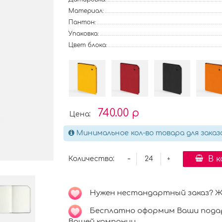
Материал:
Пантон:
Упаковка:
Цвет блока:
740.00 р
Цена:
Минимальное кол-во товара для заказ
-
В 
Количество:
+
Нужен нестандартный заказ? Ждё
Бесплатно оформим Ваши подар
Вашей компании