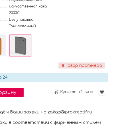
искусственная кожа
2333C
Без упаковки
Тонированный
Товар партнера
а 24
корзину
Купить в 1 клик
м Ваши заявки на zakaz@prokreatif.ru
ки в соответствии с фирменным стилем