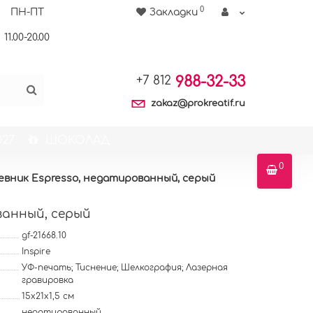
0
ПН-ПТ
Закладки
11.00-20.00
988-32-33
+7 812
zakaz@prokreatif.ru
27
ШОКОЛАД
0
евник Espresso, недатированный, серый
ванный, серый
gf-21668.10
Inspire
УФ-печать; Тиснение; Шелкография; Лазерная
гравировка
15х21х1,5 см
недатированный