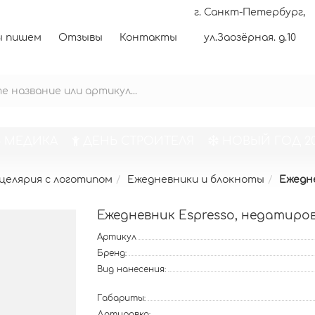
г. Санкт-Петербург,
 пишем
Отзывы
Контакты
ул.Заозёрная. д.10
 МЕДИКА
ДЕНЬ СТРОИТЕЛЯ
НОВЫЙ ГОД 20
целярия с логотипом
Ежедневники и блокноты
Ежедн
Ежедневник Espresso, недатиро
Артикул
Бренд:
Вид нанесения:
Габариты:
Датировка: