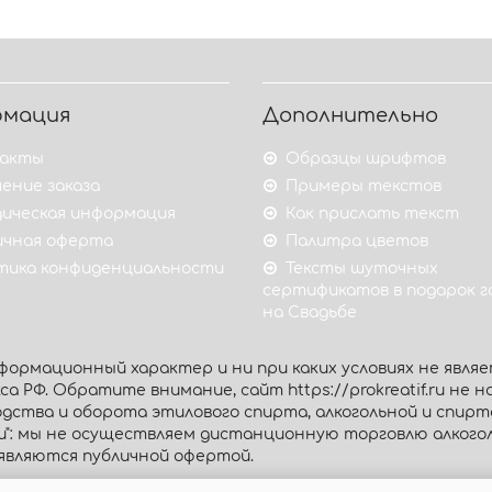
рмация
Дополнительно
акты
Образцы шрифтов
ение заказа
Примеры текстов
ическая информация
Как прислать текст
ичная оферта
Палитра цветов
тика конфиденциальности
Тексты шуточных
сертификатов в подарок 
на Свадьбе
ормационный характер и ни при каких условиях не являе
 РФ. Обратите внимание, сайт https://prokreatif.ru не на
дства и оборота этилового спирта, алкогольной и спир
ии": мы не осуществляем дистанционную торговлю алког
являются публичной офертой.
Интернет-магазин «Prokreatif.ru», 2026. Все права защищ