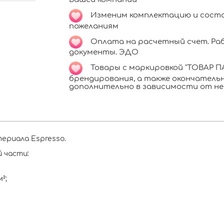
Изменим комплектацию и соста
пожеланиям
Оплата на расчетный счет. Раб
документы. ЭДО
Товары с маркировкой "ТОВАР ПА
брендирования, а также окончател
дополнительно в зависимости от не
териала Espresso.
 части:
²;