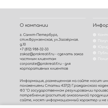
О компании
Инфо
г. Санкт-Петербург,
Конт
ст.м.Фрунзенская, ул.Заозёрная.
Получ
д.10
Юрид
+7 (812) 988-32-33
Публ
zakaz@prokreatif.ru - сделать заказ
частным клиентам
Поли
corporate@prokreatif.ru - для
корпоративных клиентов
Информация, размещенная на сайте носит инф
положениями Статьи 437(2) Гражданского кодекса
ФЗ "О государственном регулировании произво
потребления (распития) алкогольной продукц
сайте, носят информационный характер и не 
© 