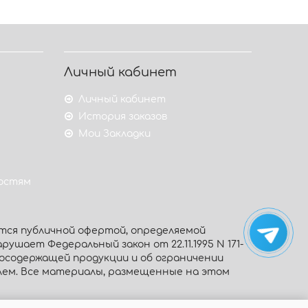
Личный кабинет
Личный кабинет
История заказов
Мои Закладки
гостям
тся публичной офертой, определяемой
рушает Федеральный закон от 22.11.1995 N 171-
тосодержащей продукции и об ограничении
олем. Все материалы, размещенные на этом
ены