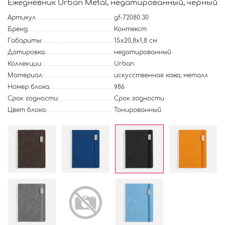
Ежедневник Urban Metal, недатированный, черный
Артикул
gf-72080.30
Бренд:
Контекст
Габариты:
15х20,8х1,8 см
Датировка:
недатированный
Коллекции:
Urban
Материал:
искусственная кожа; металл
Номер блока:
986
Срок годности:
Срок годности
Цвет блока:
Тонированный