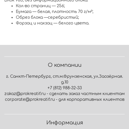
Блок 985, без информационного блока:
Кол-во страниц — 256;
Бумага — белая, плотность 70 г/м²;
Обрез блока —серебристый;
Форзац и нахзац — белого цвета.
О компании
г. Санкт-Петербург, ст.м.Фрунзенская, ул.Заозёрная.
д.10
+7 (812) 988-32-33
zakaz@prokreatif.ru - сделать заказ частным клиентам
corporate@prokreatif.ru - для корпоративных клиентов
Информация