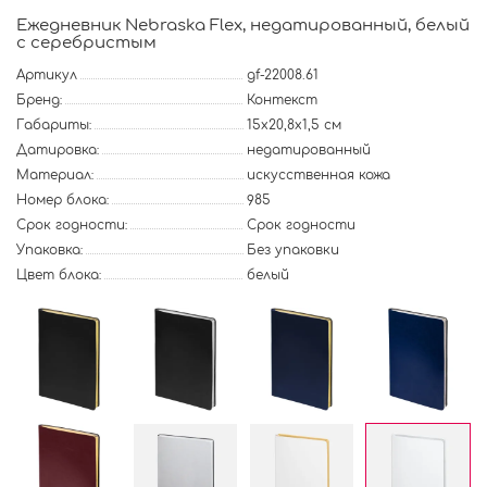
Ежедневник Nebraska Flex, недатированный, белый
с серебристым
Артикул
gf-22008.61
Бренд:
Контекст
Габариты:
15х20,8х1,5 см
Датировка:
недатированный
Материал:
искусственная кожа
Номер блока:
985
Срок годности:
Срок годности
Упаковка:
Без упаковки
Цвет блока:
белый