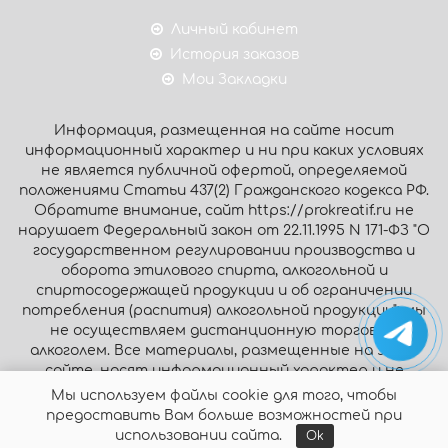
Личный кабинет
История заказов
Мои Закладки
Информация, размещенная на сайте носит
информационный характер и ни при каких условиях
не является публичной офертой, определяемой
положениями Статьи 437(2) Гражданского кодекса РФ.
Обратите внимание, сайт https://prokreatif.ru не
нарушает Федеральный закон от 22.11.1995 N 171-ФЗ "О
государственном регулировании производства и
оборота этилового спирта, алкогольной и
спиртосодержащей продукции и об ограничении
потребления (распития) алкогольной продукции": мы
не осуществляем дистанционную торговлю
алкоголем. Все материалы, размещенные на этом
сайте, носят информационный характер и не
являются публичной офертой.
Мы используем файлы cookie для того, чтобы
предоставить Вам больше возможностей при
© Интернет-магазин «Prokreatif.ru», 2026. Все права
использовании сайта.
Ok
защищены