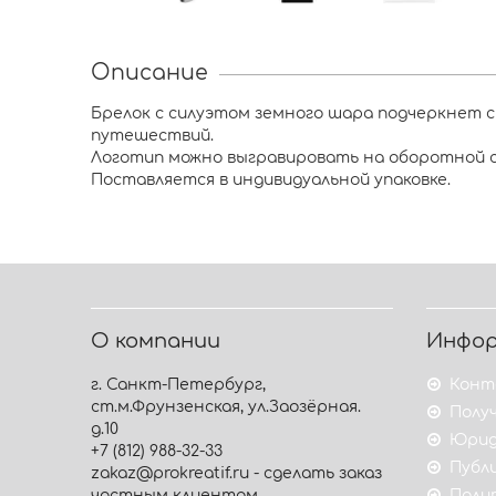
Описание
Брелок с силуэтом земного шара подчеркнет 
путешествий.
Логотип можно выгравировать на оборотной 
Поставляется в индивидуальной упаковке.
О компании
Инфо
г. Санкт-Петербург,
Конт
ст.м.Фрунзенская, ул.Заозёрная.
Получ
д.10
Юрид
+7 (812) 988-32-33
Публ
zakaz@prokreatif.ru - сделать заказ
частным клиентам
Поли