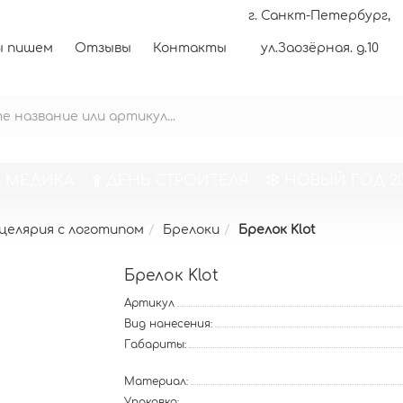
г. Санкт-Петербург,
 пишем
Отзывы
Контакты
ул.Заозёрная. д.10
 МЕДИКА
ДЕНЬ СТРОИТЕЛЯ
НОВЫЙ ГОД 20
целярия с логотипом
Брелоки
Брелок Klot
Брелок Klot
Артикул
Вид нанесения:
Габариты:
Материал:
Упаковка: