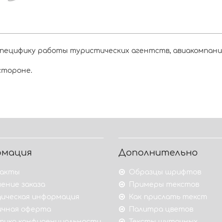
специфику работы туристических агентств, авиакомпани
стороне.
рмация
Дополнительно
акты
Образцы шрифтов
ение заказа
Примеры текстов
ическая информация
Как прислать текст
ичная оферта
Палитра цветов
тика конфиденциальности
Тексты шуточных