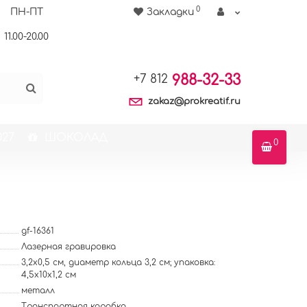
0
ПН-ПТ
Закладки
11.00-20.00
988-32-33
+7 812
zakaz@prokreatif.ru
27
ШОКОЛАД
0
gf-16361
Лазерная гравировка
3,2x0,5 см, диаметр кольца 3,2 см; упаковка:
4,5x10x1,2 см
металл
Транспортная коробка