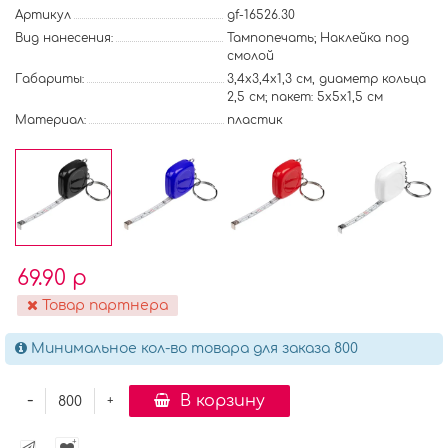
Артикул
gf-16526.30
Вид нанесения:
Тампопечать; Наклейка под
смолой
Габариты:
3,4x3,4x1,3 см, диаметр кольца
2,5 см; пакет: 5x5x1,5 см
Материал:
пластик
69.90 р
Товар партнера
Минимальное кол-во товара для заказа 800
-
В корзину
+