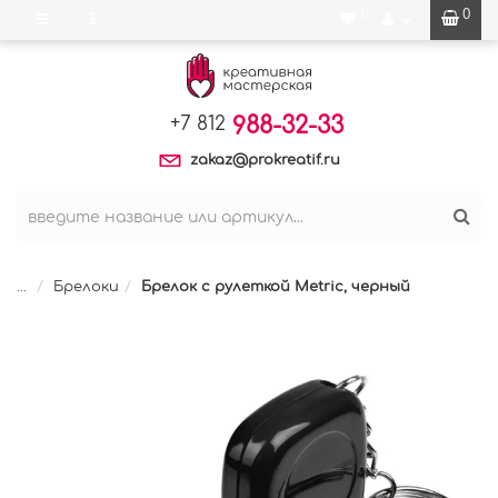
0
0
988-32-33
+7 812
zakaz@prokreatif.ru
...
Брелоки
Брелок c рулеткой Metric, черный