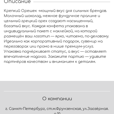
Описание
Крепкий Орешек -мощный вкус для сильных брендов.
Молочный шоколад, нежное фундучное пралине и
цельный грецкий орех создают насыщенный,
богатый вкус. Каждая конфета упакована в
индивидуальный пакет с наклейкой, на которой
размещён ваш логотип — ярко, читаемо, по-деловому.
Идеально как корпоративный подарок, сувенир на
переговорах или промо в нише премиум-услуг.
Упаковка подчёркивает статус, а вкус — оставляет
впечатление надолго. Закажите партию — удивите
партнёров качеством и вниманием к деталям.
О компании
г. Санкт-Петербург, ст.м.Фрунзенская, ул.Заозёрная.
д.10