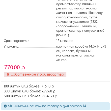
ароматизатор ванилин,
регулятор кислотности
лимонная кислота Шоколад:
сахар, какао-масло, сухое
молоко, эмульгатор (Е322
-подсолнечный лецитин),
ароматизатор натуральный
(ваниль)
Срок годности:
12 месяцев
Упаковка:
картонная коробка 14.5х14.5х3
см, коррекс, бумажный
наполнитель, атласная
лента
770.00 р
Собственное производство
100 штук или более: 716.10 р
300 штук или более: 677.60 р
500 штук или более: 654.50 р
Минимальное кол-во товара для заказа 14