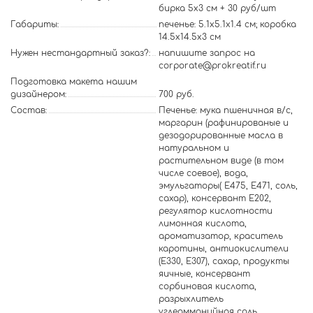
бирка 5х3 см + 30 руб/шт
Габариты:
печенье: 5.1х5.1х1.4 см; коробка
14.5х14.5х3 см
Нужен нестандартный заказ?:
напишите запрос на
corporate@prokreatif.ru
Подготовка макета нашим
дизайнером:
700 руб.
Состав:
Печенье: мука пшеничная в/с,
маргарин (рафинированые и
дезодорированные масла в
натуральном и
растительном виде (в том
числе соевое), вода,
эмульгаторы( Е475, Е471, соль,
сахар), консервант Е202,
регулятор кислотности
лимонная кислота,
ароматизатор, краситель
каротины, антиокислители
(Е330, Е307), сахар, продукты
яичные, консервант
сорбиновая кислота,
разрыхлитель
углеаммонийная соль,