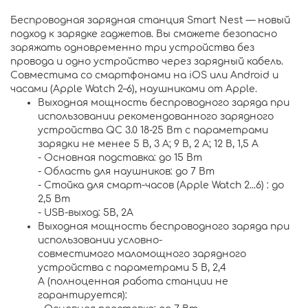
Беспроводная зарядная станция Smart Nest — новый
подход к зарядке гаджетов. Вы сможете безопасно
заряжать одновременно три устройства без
провода и одно устройство через зарядный кабель.
Cовместима со смартфонами на iOS или Android и
часами (Apple Watch 2–6), наушниками от Apple.
Выходная мощность беспроводного заряда при
использовании рекомендованного зарядного
устройства QC 3.0 18-25 Вт с параметрами
зарядки не менее 5 В, 3 А; 9 B, 2 A; 12 В, 1,5 А
- Основная подставка: до 15 Вт
- Область для наушников: до 7 Вт
- Стойка для смарт-часов (Apple Watch 2...6) : до
2,5 Вт
- USB-выход: 5В, 2А
Выходная мощность беспроводного заряда при
использовании условно-
совместимого маломощного зарядного
устройства с параметрами 5 В, 2,4
A (полноценная работа станции не
гарантируется):