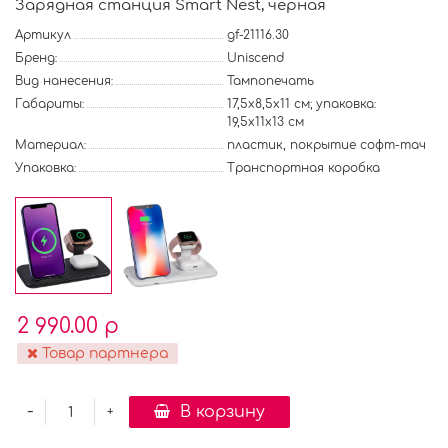
Зарядная станция Smart Nest, черная
Артикул
gf-21116.30
Бренд:
Uniscend
Вид нанесения:
Тампопечать
Габариты:
17,5х8,5х11 см; упаковка:
19,5х11х13 см
Материал:
пластик, покрытие софт-тач
Упаковка:
Транспортная коробка
2 990.00 р
Товар партнера
-
В корзину
+