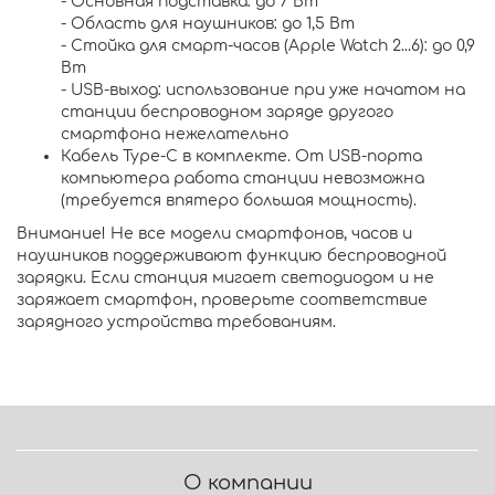
- Основная подставка: до 7 Вт
- Область для наушников: до 1,5 Вт
- Стойка для смарт-часов (Apple Watch 2...6): до 0,9
Вт
- USB-выход: использование при уже начатом на
станции беспроводном заряде другого
смартфона нежелательно
Кабель Type-C в комплекте. От USB-порта
компьютера работа станции невозможна
(требуется впятеро большая мощность).
Внимание! Не все модели смартфонов, часов и
наушников поддерживают функцию беспроводной
зарядки. Если станция мигает светодиодом и не
заряжает смартфон, проверьте соответствие
зарядного устройства требованиям.
О компании