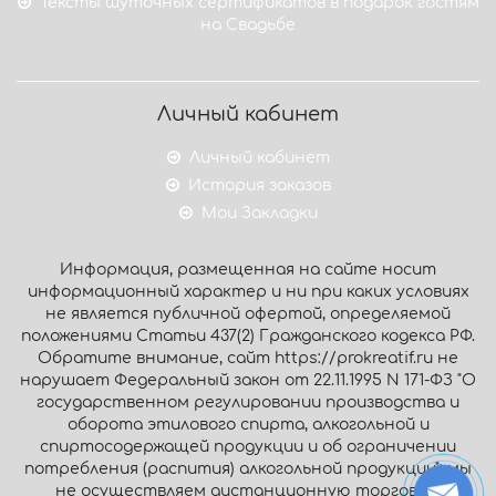
Тексты шуточных сертификатов в подарок гостям
на Свадьбе
Личный кабинет
Личный кабинет
История заказов
Мои Закладки
Информация, размещенная на сайте носит
информационный характер и ни при каких условиях
не является публичной офертой, определяемой
положениями Статьи 437(2) Гражданского кодекса РФ.
Обратите внимание, сайт https://prokreatif.ru не
нарушает Федеральный закон от 22.11.1995 N 171-ФЗ "О
государственном регулировании производства и
оборота этилового спирта, алкогольной и
спиртосодержащей продукции и об ограничении
потребления (распития) алкогольной продукции": мы
не осуществляем дистанционную торговлю