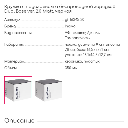
Кружка с подогревом и беспроводной зарядкой
Dual Base ver. 2.0 Matt, черная
Артикул
gf-16345.30
Бренд:
Indivo
Вид нанесения:
УФ-печать; Деколь;
Тампопечать
Габариты:
чашка: диаметр 9 см, высота
7,8 см; база: 16,5x8x31 см;
упаковка: 16,1x14,3x12,7 см
Материал:
керамика; пластик
Объем:
350 мл
Описание