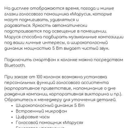
На дисплее отображаются время, погода и милые
глазки голосового помощника «Маруси», которые
могут подмигивать, удивляться и
радоваться. Яркость автоматически
подстраивается под освещение в помещении.
Маруся способна подбирать музыкальные композиции
под ваши личные интересы, а широкополосный
динамик мощностью 5 Вт выдает чистый звук.
Подключить смартфон к колонке можно посредством
Bluetooth.
При заказе от 100 колонок возможна установка
персональных функций голосового ассистента
(корпоративное приветствие, напоминание о дне
рождения компании, корпоративная викторина и пр.).
Обратитесь к менеджеру для уточнения деталей.
Широкополосный динамик 5 Вт
Встроенный микрофон
Цифровые часы
Голосовой помощник «Маруся»