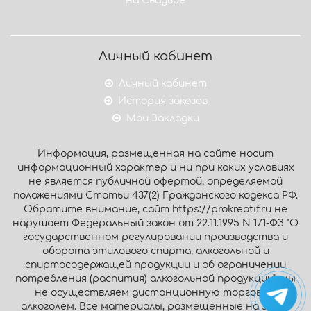
на Свадьбе
Личный кабинет
Личный кабинет
История заказов
Мои Закладки
Информация, размещенная на сайте носит
информационный характер и ни при каких условиях
не является публичной офертой, определяемой
положениями Статьи 437(2) Гражданского кодекса РФ.
Обратите внимание, сайт https://prokreatif.ru не
нарушает Федеральный закон от 22.11.1995 N 171-ФЗ "О
государственном регулировании производства и
оборота этилового спирта, алкогольной и
спиртосодержащей продукции и об ограничении
потребления (распития) алкогольной продукции": мы
не осуществляем дистанционную торговлю
алкоголем. Все материалы, размещенные на этом