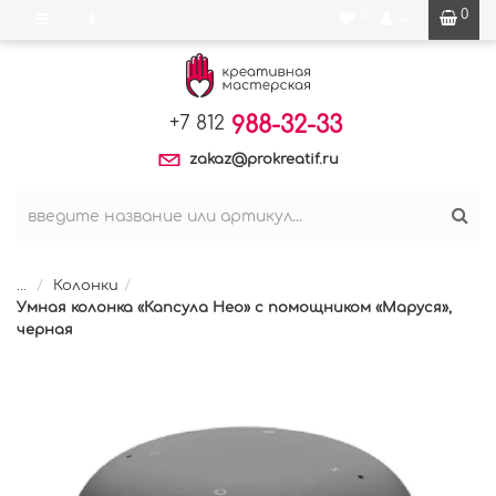
0
0
988-32-33
+7 812
zakaz@prokreatif.ru
...
Колонки
Умная колонка «Капсула Нео» с помощником «Маруся»,
черная