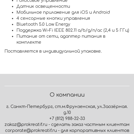
Голосовое управление
Датчик освещенности
Мобильное приложение для iOS и Android
4 сенсорные кнопки управления
Bluetooth 5.0 Low Energy
Поддержка Wi-Fi IEEE 802.11 a/b/g/n/ac (2,4 и 5 ГГц)
Питание от сети, адаптер питания в
комплекте
Поставляется в индивидуальной упаковке.
О компании
г. Санкт-Петербург, ст.м.Фрунзенская, ул.Заозёрная.
д.10
+7 (812) 988-32-33
zakaz@prokreatif.ru - сделать заказ частным клиентам
corporate@prokreatif.ru - для корпоративных клиентов