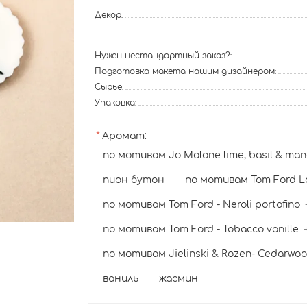
Декор:
Нужен нестандартный заказ?:
Подготовка макета нашим дизайнером:
Сырье:
Упаковка:
Аромат:
по мотивам Jo Malone lime, basil & man
пион бутон
по мотивам Tom Ford L
по мотивам Tom Ford - Neroli portofino
по мотивам Tom Ford - Tobacco vanille
по мотивам Jielinski & Rozen- Cedarwood
ваниль
жасмин