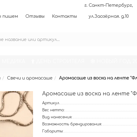
г. Санкт-Петербург,
 пишем
Отзывы
Контакты
ул.Заозёрная. д.10
 МЕДИКА
ДЕНЬ СТРОИТЕЛЯ
НОВЫЙ ГОД 20
м
Свечи и аромасаше
Аромасаше из воска на ленте "Ф
Аромасаше из воска на ленте "
Артикул
Вес нетто:
Вид нанесения:
Возможность брендирования:
Габариты: