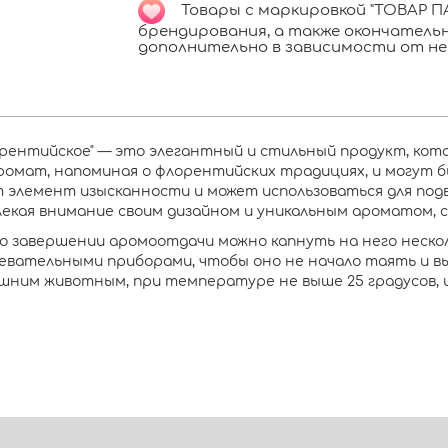
Товары с маркировкой "ТОВАР ПА
брендирования, а также окончател
дополнительно в зависимости от не
орентийское" — это элегантный и стильный продукт, кот
аромат, напоминая о флорентийских традициях, и могут 
 элемент изысканности и может использоваться для под
лекая внимание своим дизайном и уникальным ароматом,
о завершении аромоотдачи можно капнуть на него нескол
вательными приборами, чтобы оно не начало таять и вы
ним животным, при температуре не выше 25 градусов, и