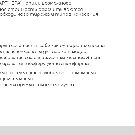
РТНЁРА" - опции возможного
ьная стоимость рассчитываются
обходимого тиража и типов нанесения
орый сочетает в себе как функциональности,
быть использованы для ароматизации
вешивания саше в различных местах. Этот
 создавая атмосферу уюта и комфорта.
ько капель вашего любимого аромамасла.
делять масло.
збегая прямых солнечных лучей.