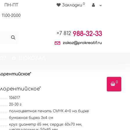
0
ПН-ПТ
Закладки
11.00-20.00
988-32-33
+7 812
zakaz@prokreatif.ru
27
ШОКОЛАД
лорентийское"
0
Флорентийское"
106017
20-30 г
полноцветная печать CMYK 4+0 на бирке
бумажная бирка 3х4 см
круг: диаметр 65 мм, сердце: 60х70 мм,
шестиугольник: 50х95 мм