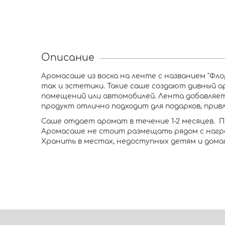
Описание
Аромасаше из воска на ленте с названием "Фл
так и эстетики. Такие саше создают дивный 
помещений или автомобилей. Лента добавляет
продукт отлично подходит для подарков, прив
Саше отдает аромат в течение 1-2 месяцев. П
Аромасаше не стоит размещать рядом с нагре
Хранить в местах, недоступных детям и домаш