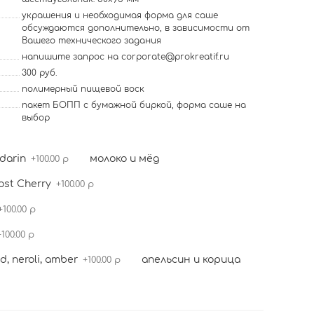
украшения и необходимая форма для саше
обсуждаются дополнительно, в зависимости от
Вашего технического задания
напишите запрос на corporate@prokreatif.ru
300 руб.
полимерный пищевой воск
пакет БОПП с бумажной биркой, форма саше на
выбор
darin
молоко и мёд
+100.00 р
ost Cherry
+100.00 р
+100.00 р
+100.00 р
, neroli, amber
апельсин и корица
+100.00 р