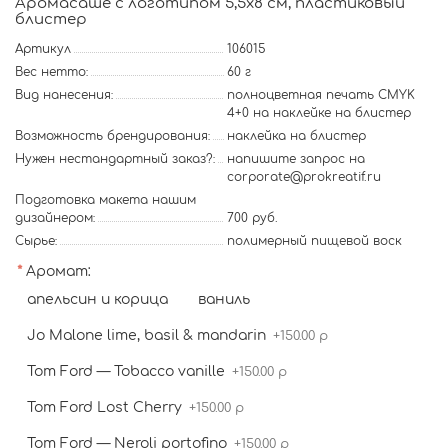
Аромасаше с логотипом 5,5х8 см, пластиковый
блистер
Артикул
106015
Вес нетто:
60 г
Вид нанесения:
полноцветная печать CMYK
4+0 на наклейке на блистер
Возможность брендирования:
наклейка на блистер
Нужен нестандартный заказ?:
напишите запрос на
corporate@prokreatif.ru
Подготовка макета нашим
дизайнером:
700 руб.
Сырье:
полимерный пищевой воск
Аромат:
апельсин и корица
ваниль
Jo Malone lime, basil & mandarin
+150.00 р
Tom Ford — Tobacco vanille
+150.00 р
Tom Ford Lost Cherry
+150.00 р
Tom Ford — Neroli portofino
+150.00 р