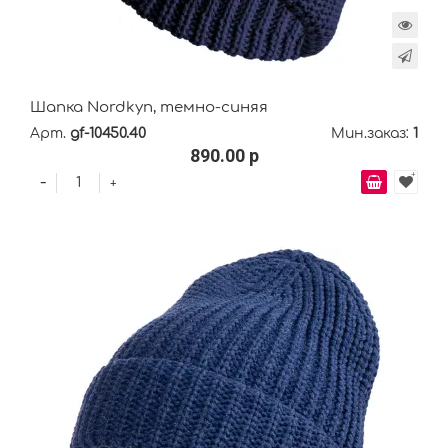
Шапка Nordkyn, темно-синяя
Арт.
gf-10450.40
Мин.заказ:
1
890.00 р
-
+