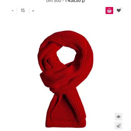
от 500 -
1 436.50 р
-
+