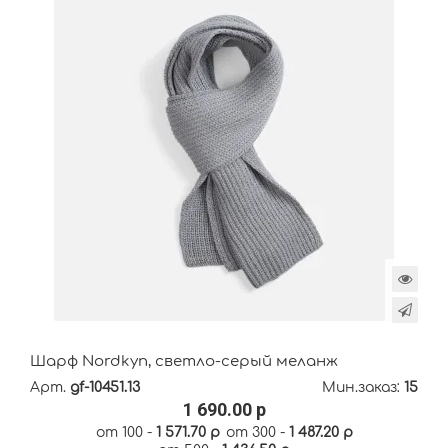
Шарф Nordkyn, светло-серый меланж
Арт.
gf-10451.13
Мин.заказ:
15
1 690.00 р
от 100 -
1 571.70 р
от 300 -
1 487.20 р