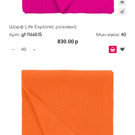
Шарф Life Explorer, розовый
Арт.
gf-11660.15
Мин.заказ:
40
830.00 р
-
+