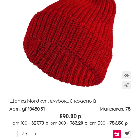
Шапка Nordkyn, глубокий красный
Арт.
gf-10450.51
Мин.заказ:
75
890.00 р
от 100 -
827.70 р
от 300 -
783.20 р
от 500 -
756.50 р
-
+