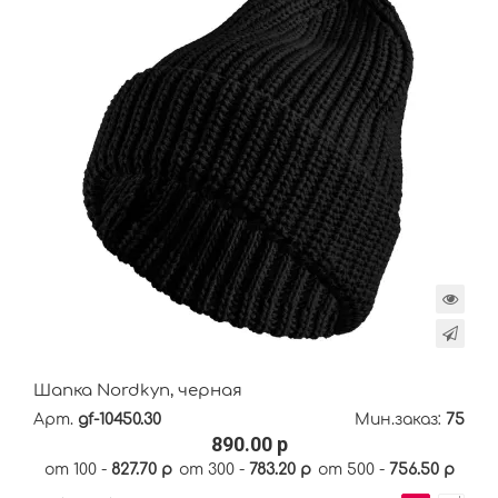
Шапка Nordkyn, черная
Арт.
gf-10450.30
Мин.заказ:
75
890.00 р
от 100 -
827.70 р
от 300 -
783.20 р
от 500 -
756.50 р