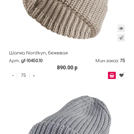
Шапка Nordkyn, бежевая
Арт.
gf-10450.10
Мин.заказ:
75
890.00 р
-
+