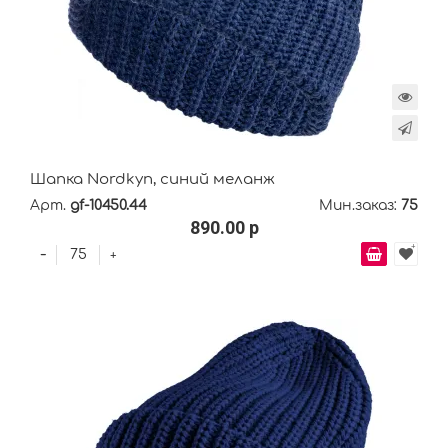
Шапка Nordkyn, синий меланж
Арт.
gf-10450.44
Мин.заказ:
75
890.00 р
-
+