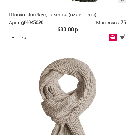
Шапка Nordkyn, зеленая (оливковая)
Арт.
gf-10450.90
Мин.заказ:
75
690.00 р
-
+