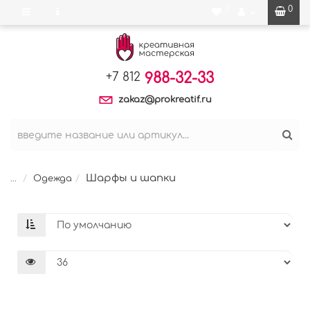
0
0
988-32-33
+7 812
zakaz@prokreatif.ru
Шарфы и шапки
...
Одежда