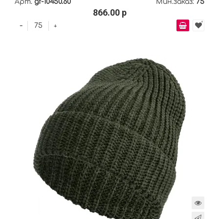
Арт.
gf-10450.60
Мин.заказ:
75
866.00 р
-
+