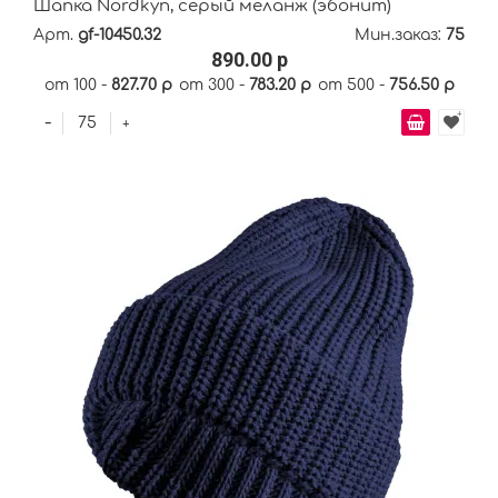
Шапка Nordkyn, серый меланж (эбонит)
Арт.
gf-10450.32
Мин.заказ:
75
890.00 р
от 100 -
827.70 р
от 300 -
783.20 р
от 500 -
756.50 р
-
+