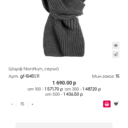
Шарф Nordkyn, серый
Арт.
gf-10451.11
Мин.заказ:
15
1 690.00 р
от 100 -
1 571.70 р
от 300 -
1 487.20 р
от 500 -
1 436.50 р
-
+