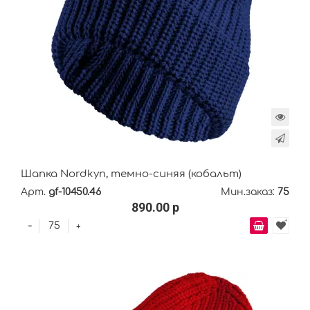
Шапка Nordkyn, темно-синяя (кобальт)
Арт.
gf-10450.46
Мин.заказ:
75
890.00 р
-
+