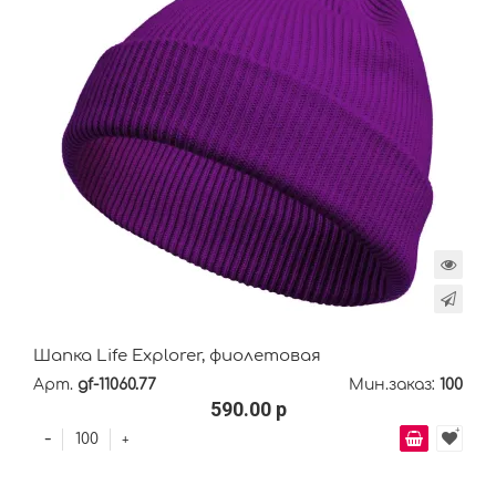
Шапка Life Explorer, фиолетовая
Арт.
gf-11060.77
Мин.заказ:
100
590.00 р
-
+