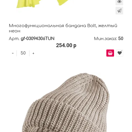
Многофункциональная бандана Bolt, желтый
неон
Арт.
gf-03094306TUN
Мин.заказ:
50
254.00 р
-
+