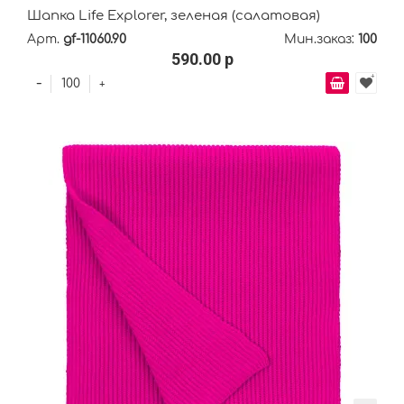
Шапка Life Explorer, зеленая (салатовая)
Арт.
gf-11060.90
Мин.заказ:
100
590.00 р
-
+