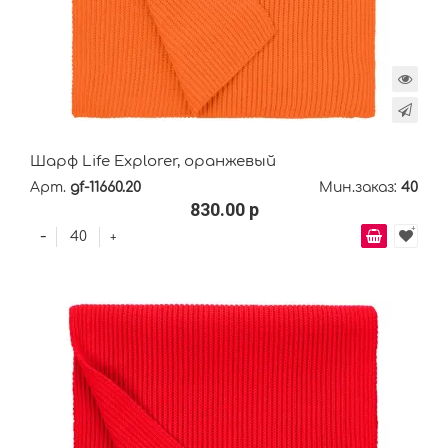
Шарф Life Explorer, оранжевый
Арт.
gf-11660.20
Мин.заказ:
40
830.00 р
-
+