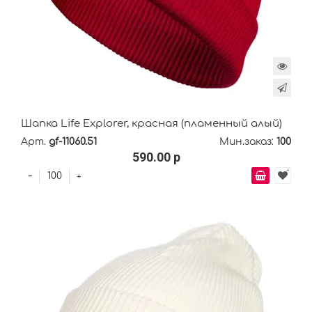
Шапка Life Explorer, красная (пламенный алый)
Арт.
gf-11060.51
Мин.заказ:
100
590.00 р
-
+