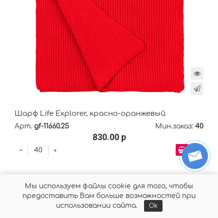
Шарф Life Explorer, красно-оранжевый
Арт.
gf-11660.25
Мин.заказ:
40
830.00 р
-
+
Мы используем файлы cookie для того, чтобы
предоставить Вам больше возможностей при
использовании сайта.
Ok