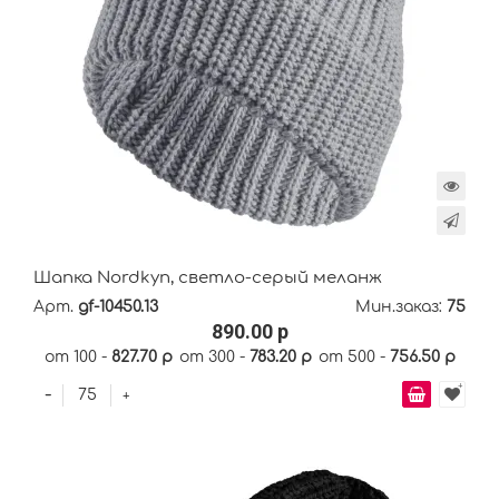
Шапка Nordkyn, светло-серый меланж
Арт.
gf-10450.13
Мин.заказ:
75
890.00 р
от 100 -
827.70 р
от 300 -
783.20 р
от 500 -
756.50 р
-
+