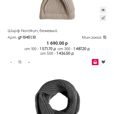
Шарф Nordkyn, бежевый
Арт.
gf-10451.10
Мин.заказ:
15
1 690.00 р
от 100 -
1 571.70 р
от 300 -
1 487.20 р
от 500 -
1 436.50 р
-
+