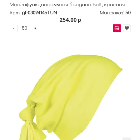
Многофункциональная бандана Bolt, красная
Арт.
gf-03094145TUN
Мин.заказ:
50
254.00 р
-
+