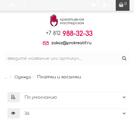
0
0
988-32-33
+7 812
zakaz@prokreatif.ru
Платки и косынки
...
Одежда