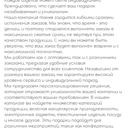
Каждое изделие может быть индивидуально
брендировано, что сделает ваш подарок
незабываемым и уникальным.
Наша компания также гордится гибкими сроками
исполнения заказов. Мы знаем, что время – это
деньги, и поэтому стараемся выполнять заказы в
максимально сжатые сроки, не жертвуя при этом
качеством продукции. С нами вы можете быть
уверены, что ваш заказ будет выполнен вовремя и с
максимальной точностью.
Мы работаем как с оптовыми, так и с розничными
заказами, предлагая удобные условия
сотрудничества для всех клиентов. Независимо от
размера вашего заказа, мы гарантируем высокий
уровень сервиса и индивидуальный подход.
Мы предлагаем персонализированные решения,
которые отражают уникальность вашей компании и
соответствуют вашим требованиям. В нашем
каталоге вы найдете множество категорий
продукции, включая канцелярские принадлежности,
электронные гаджеты, текстильные изделия, посуду
и многое другое. Эти подарки подойдут для
различных мероприятий, таких как конференции,